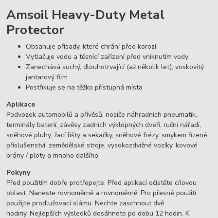
Amsoil Heavy-Duty Metal
Protector
Obsahuje přísady, které chrání před korozí
Vytlačuje vodu a těsnící zařízení před vniknutím vody
Zanechává suchý, dlouhotrvající (až několik let), voskovitý
jantarový film
Postřikuje se na těžko přístupná místa
Aplikace
Podvozek automobilů a přívěsů, nosiče náhradních pneumatik,
terminály baterií, závěsy zadních výklopných dveří, ruční nářadí,
sněhové pluhy, žací lišty a sekačky, sněhové frézy, smykem řízené
příslušenství, zemědělské stroje, vysokozdvižné vozíky, kovové
brány / ploty a mnoho dalšího.
Pokyny
Před použitím dobře protřepejte. Před aplikací očistěte cílovou
oblast. Naneste rovnoměrně a rovnoměrně. Pro přesné použití
použijte prodlužovací slámu. Nechte zaschnout dvě
hodiny. Nejlepších výsledků dosáhnete po dobu 12 hodin. K