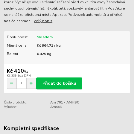
korozí Vytlačuje vodu a těsnící zařízení před vniknutím vody Zanechává
suchý, dlouhotrvající (až několik let), voskovitý jantarový film Postřikuje
se na těžko přístupná místa AplikacePodvozek automobilů a přívěsů,
nosiče náhradn...
celý popis
Dostupnost
Skladem
Měrná cena
Kč 964,71 / kg
Balení
0.425 kg
Kč 410
/
ks
Kč 339
bez DPH
Přidat do košíku
Číslo produktu:
Am 701 - AMHSC
Výrobce:
Amsoil
Kompletní specifikace