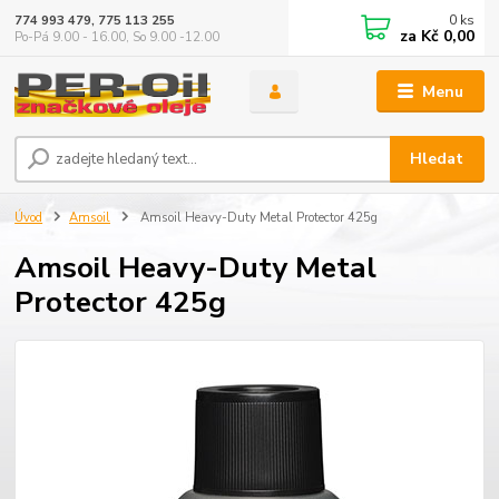
0
ks
774 993 479, 775 113 255
za
Kč 0,00
Po-Pá 9.00 - 16.00, So 9.00 -12.00
Menu
Hledat
Úvod
Amsoil
Amsoil Heavy-Duty Metal Protector 425g
Amsoil Heavy-Duty Metal
Protector 425g