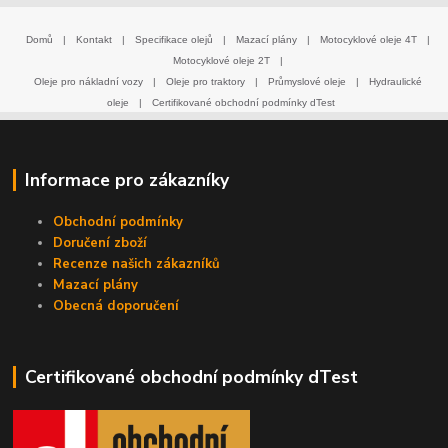
Domů
|
Kontakt
|
Specifikace olejů
|
Mazací plány
|
Motocyklové oleje 4T
|
Motocyklové oleje 2T
|
Oleje pro nákladní vozy
|
Oleje pro traktory
|
Průmyslové oleje
|
Hydraulické
oleje
|
Certifikované obchodní podmínky dTest
Informace pro zákazníky
Obchodní podmínky
Doručení zboží
Recenze našich zákazníků
Mazací plány
Obecná doporučení
Certifikované obchodní podmínky dTest