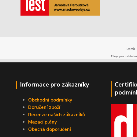
Domů
Oleje pro nákladní
Informace pro zákazníky
Certifi
podmín
Obchodní podmínky
Doručení zboží
Recenze našich zákazníků
Mazací plány
Obecná doporučení