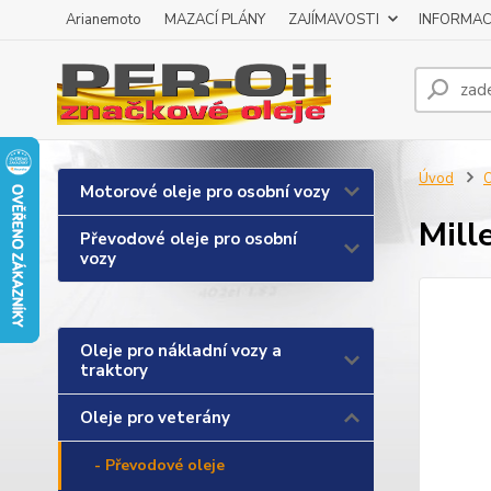
Arianemoto
MAZACÍ PLÁNY
ZAJÍMAVOSTI
INFORMAC
Úvod
O
Motorové oleje pro osobní vozy
Mill
Převodové oleje pro osobní
vozy
Oleje pro nákladní vozy a
traktory
Oleje pro veterány
- Převodové oleje