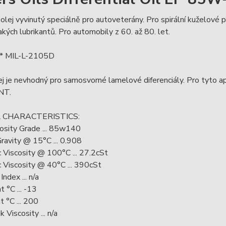
 olej vyvinutý speciálně pro autoveterány. Pro spirální kuželové
kých lubrikantů. Pro automobily z 60. až 80. let.
 * MIL-L-2105D
j je nevhodný pro samosvorné lamelové diferenciály. Pro tyto 
NT.
 CHARACTERISTICS:
osity Grade ... 85w140
Gravity @ 15°C ... 0.908
 Viscosity @ 100°C ... 27.2cSt
 Viscosity @ 40°C ... 390cSt
Index ... n/a
t °C ... -13
t °C ... 200
 Viscosity ... n/a