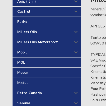
Agip ( Eni )
Minerální
Castrol
vysokotla
Fuchs
API GL5
Millers Oils
Tento ole
Millers Oils Motorsport
80W90 
Mobil
TYPICAL
SAE Visc
MOL
Specific 
Kinematic
Mopar
Kinematic
Viscosity 
Motul
Pour Poin
Petro-Canada
Flashpoin
Cold Crank
Selenia