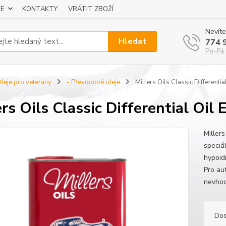
E
KONTAKTY
VRÁTIT ZBOŽÍ
Nevíte
Hledat
774 
Po-Pá 
leje pro veterány
- Převodové oleje
Millers Oils Classic Different
ers Oils Classic Differential O
Millers
speciá
hypoid
Pro au
nevhod
Dos