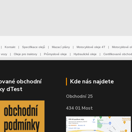
|
Kontakt
|
Specifikace olejů
|
Mazací plány
|
Motocyklové oleje 4T
|
Motocyklové ol
 vozy
|
Oleje pro traktory
|
Průmyslové oleje
|
Hydraulické oleje
|
Certifikované obcho
kované obchodní
Kde nás najdete
ky dTest
Obchodní 25
434 01 Most