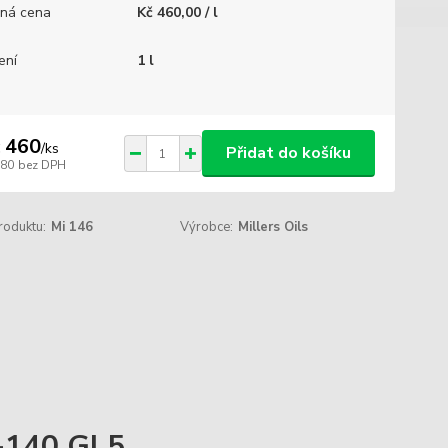
ná cena
Kč 460,00 / l
ení
1 l
 460
/
ks
Přidat do košíku
380
bez DPH
roduktu:
Mi 146
Výrobce:
Millers Oils
W-140 GL5