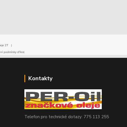
eje 2T
|
dní podmínky dTest
Kontakty
Telefon pro technické dotazy: 775 113 255