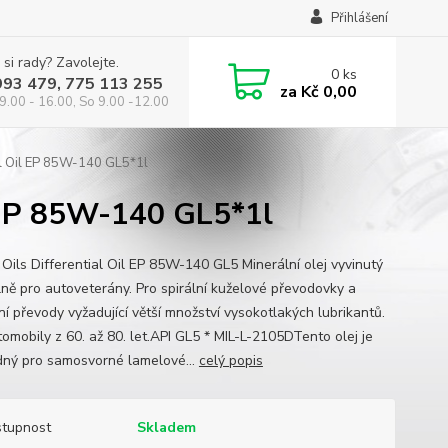
Přihlášení
 si rady? Zavolejte.
0
ks
993 479, 775 113 255
za
Kč 0,00
9.00 - 16.00, So 9.00 -12.00
ial Oil EP 85W-140 GL5*1l
il EP 85W-140 GL5*1l
 Oils Differential Oil EP 85W-140 GL5 Minerální olej vyvinutý
lně pro autoveterány. Pro spirální kuželové převodovky a
ní převody vyžadující větší množství vysokotlakých lubrikantů.
tomobily z 60. až 80. let.API GL5 * MIL-L-2105DTento olej je
ný pro samosvorné lamelové...
celý popis
tupnost
Skladem