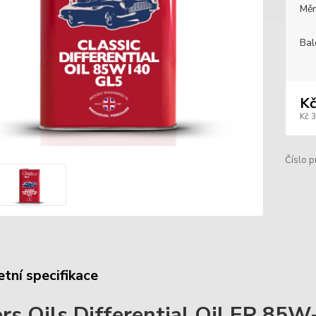
Měr
Bal
Kč
Kč 
Číslo p
tní specifikace
ers Oils Differential Oil EP 85