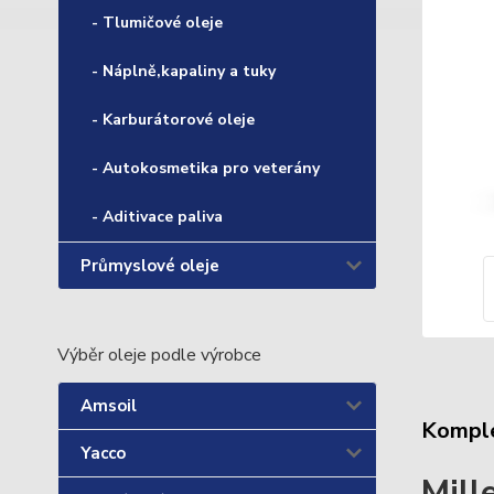
- Tlumičové oleje
- Náplně,kapaliny a tuky
- Karburátorové oleje
- Autokosmetika pro veterány
- Aditivace paliva
Průmyslové oleje
Výběr oleje podle výrobce
Amsoil
Komple
Yacco
Mill