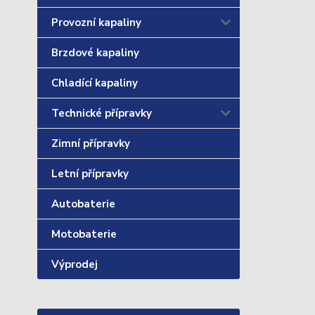
Provozní kapaliny
Brzdové kapaliny
Chladící kapaliny
Technické přípravky
Zimní přípravky
Letní přípravky
Autobaterie
Motobaterie
Výprodej