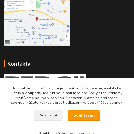
Kontakty
Pro základní funkčnost, zpříjemnění používání webu, analytické
účely a v případě udělení souhlasu také pro účely cílení reklamy
využíváme soubory cookies. Nastavení vlastních preferencí
Telefon pro technické dotazy: 775 113 255
cookies můžete kdykoli upravit odkazem ve spodní části stránek.
Telefon do našeho obchodu : 774 993 479
Souhlasím
Nastavení
info@znackoveoleje.cz
Souhlas můžete odmítnout
zde
.