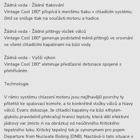
Žádná voda - Žádné tlakování
Vintage Cool 180° přispívá k menšímu tlaku v chladícím systému,
čímž se snižuje tlak na součásti motoru a hadice.
Žádná voda - Žádné pittingy vložek válců
Vintage Cool 180° generuje podstatně méně pittingů ve srovnání
se všemi chladícími kapalinami na bázi vody.
Žádná voda - Vyšší výkon
Vintage Cool 180° eliminuje předčasné detonace spojené s
přehříváním.
Technologie
V rámci systému chlazení motoru jsou nejžhavější povrchy ty
přilehlé ke spalovací komoře, a to konkrétně vložky válců a hlavy
válců. Evans dokazuje, že chladící kapaliny na bázi ethylen-
glykolu pravidelně překračují hranici teploty, která dělí efektivní
jádrový var (místo A na obrázku) od neúčinného Kritického
tepelného toku. Kritický tepelný tok je synonymem pro pojem
Departure from Nucleate Boiling (DNB). Nastává-li tato situace v