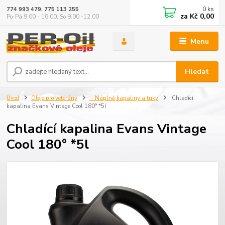
0
ks
774 993 479, 775 113 255
za
Kč 0,00
Po-Pá 9.00 - 16.00, So 9.00 -12.00
Menu
Hledat
Úvod
Oleje pro veterány
- Náplně,kapaliny a tuky
Chladící
kapalina Evans Vintage Cool 180° *5l
Chladící kapalina Evans Vintage
Cool 180° *5l