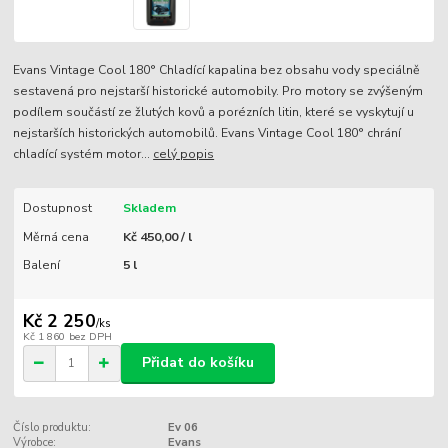
Evans Vintage Cool 180° Chladící kapalina bez obsahu vody speciálně
sestavená pro nejstarší historické automobily. Pro motory se zvýšeným
podílem součástí ze žlutých kovů a porézních litin, které se vyskytují u
nejstarších historických automobilů. Evans Vintage Cool 180° chrání
chladící systém motor...
celý popis
Dostupnost
Skladem
Měrná cena
Kč 450,00 / l
Balení
5 l
Kč 2 250
/
ks
Kč 1 860
bez DPH
Přidat do košíku
Číslo produktu:
Ev 06
Výrobce:
Evans