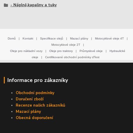
- Náplně,kapaliny a tuky
Domů
|
Kontakt
|
Specifikace olejů
|
Mazací plány
|
Motocyklové oleje 4T
|
Motocyklové oleje 2T
|
Oleje pro nákladní vozy
|
Oleje pro traktory
|
Průmyslové oleje
|
Hydraulické
oleje
|
Certifikované obchodní podmínky dTest
Informace pro zákazníky
Obchodní podmínky
Doručení zboží
Recenze našich zákazníků
Mazací plány
Obecná doporučení