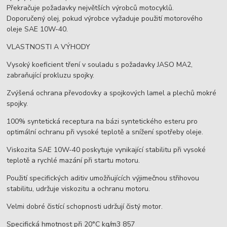
Překračuje požadavky největších výrobců motocyklů.
Doporučený olej, pokud výrobce vyžaduje použití motorového
oleje SAE 10W-40.
VLASTNOSTI A VÝHODY
Vysoký koeficient tření v souladu s požadavky JASO MA2,
zabraňující prokluzu spojky.
Zvýšená ochrana převodovky a spojkových lamel a plechů mokré
spojky.
100% syntetická receptura na bázi syntetického esteru pro
optimální ochranu při vysoké teplotě a snížení spotřeby oleje.
Viskozita SAE 10W-40 poskytuje vynikající stabilitu při vysoké
teplotě a rychlé mazání při startu motoru.
Použití specifických aditiv umožňujících výjimečnou střihovou
stabilitu, udržuje viskozitu a ochranu motoru.
Velmi dobré čistící schopnosti udržují čistý motor.
Specifická hmotnost při 20°C kg/m3 857