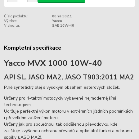
Číslo produktu:
00 Ya 302.1
Výrobce:
Yacco
Viskozita:
SAE 10W-40
Kompletní specifikace
Yacco MVX 1000 10W-40
API SL, JASO MA2, JASO T903:2011 MA2
Plně syntetický olej s vysokým obsahem esterových složek.
Určený pro 4-taktní motocykly vybavené nejmodernějšími
technologiemi.
Udržuje perfektní výkon motoru v extrémních jízdních podmínkách
i při velkém zatížení motoru.
Určený jak pro společnou, tak oddělenou převodovku, kde
zajišťuje zvýšenou ochranu převodů a optimální funkci a ochranu
spojky (JASO MA2).