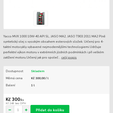
Yacco MVX 1000 10W-40 API SL, JASO MA2, JASO T903:2011 MA2 Plně
syntetický olej s vysokým obsahem esterových složek. Určený pro 4-
taktní motocykly vybavené nejmodernějšími technologiemi.Udržuje
perfektní výkon motoru v extrémních jízdních podmínkách i při velkém
zatížení motoru.Určený jak pro společ...
celý popis
Dostupnost
Skladem
Měrná cena
Kč 300,00 / l
Balení
1 l
Kč 300
/
ks
Kč 248
bez DPH
Přidat do košíku