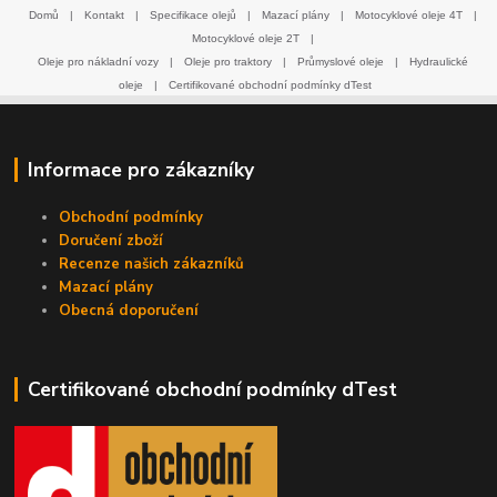
Domů
|
Kontakt
|
Specifikace olejů
|
Mazací plány
|
Motocyklové oleje 4T
|
Motocyklové oleje 2T
|
Oleje pro nákladní vozy
|
Oleje pro traktory
|
Průmyslové oleje
|
Hydraulické
oleje
|
Certifikované obchodní podmínky dTest
Informace pro zákazníky
Obchodní podmínky
Doručení zboží
Recenze našich zákazníků
Mazací plány
Obecná doporučení
Certifikované obchodní podmínky dTest