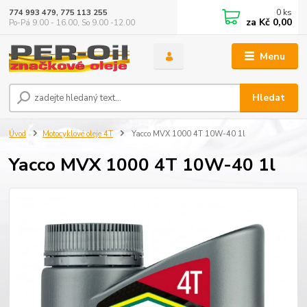
0
ks
774 993 479, 775 113 255
za
Kč 0,00
Po-Pá 9.00 - 16.00, So 9.00 -12.00
Menu
Hledat
Úvod
Motocyklové oleje 4T
Yacco MVX 1000 4T 10W-40 1l
Yacco MVX 1000 4T 10W-40 1l