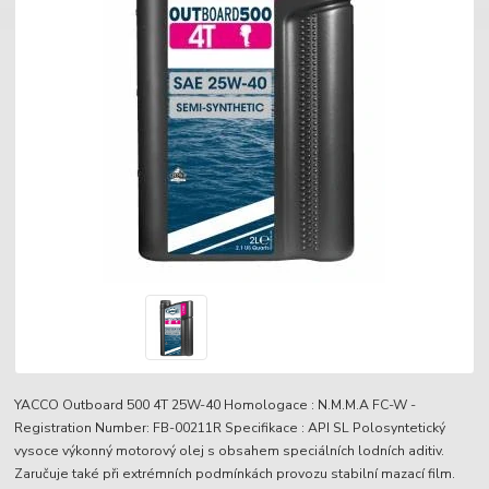
YACCO Outboard 500 4T 25W-40 Homologace : N.M.M.A FC-W -
Registration Number: FB-00211R Specifikace : API SL Polosyntetický
vysoce výkonný motorový olej s obsahem speciálních lodních aditiv.
Zaručuje také při extrémních podmínkách provozu stabilní mazací film.