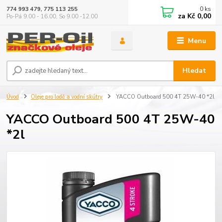
0
ks
774 993 479, 775 113 255
za
Kč 0,00
Po-Pá 9.00 - 16.00, So 9.00 -12.00
Menu
Hledat
Úvod
Oleje pro lodě a vodní skútry
YACCO Outboard 500 4T 25W-40 *2l
YACCO Outboard 500 4T 25W-40
*2l