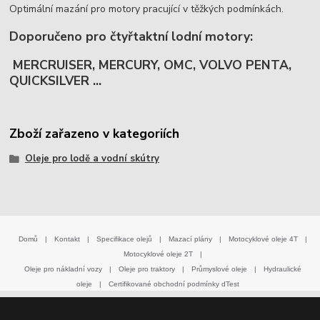
Optimální mazání pro motory pracující v těžkých podmínkách.
Doporučeno pro čtyřtaktní lodní motory:
MERCRUISER, MERCURY, OMC, VOLVO PENTA,
QUICKSILVER ...
Zboží zařazeno v kategoriích
Oleje pro lodě a vodní skútry
Domů
|
Kontakt
|
Specifikace olejů
|
Mazací plány
|
Motocyklové oleje 4T
|
Motocyklové oleje 2T
|
Oleje pro nákladní vozy
|
Oleje pro traktory
|
Průmyslové oleje
|
Hydraulické
oleje
|
Certifikované obchodní podmínky dTest