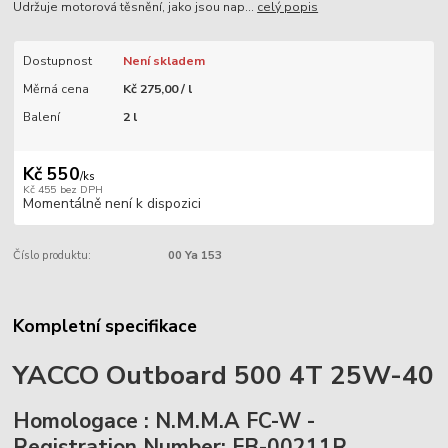
Udržuje motorová těsnění, jako jsou nap...
celý popis
Dostupnost
Není skladem
Měrná cena
Kč 275,00 / l
Balení
2 l
Kč 550
/
ks
Kč 455
bez DPH
Momentálně není k dispozici
Číslo produktu:
00 Ya 153
Kompletní specifikace
YACCO Outboard 500 4T 25W-40
Homologace : N.M.M.A FC-W -
Registration Number: FB-00211R