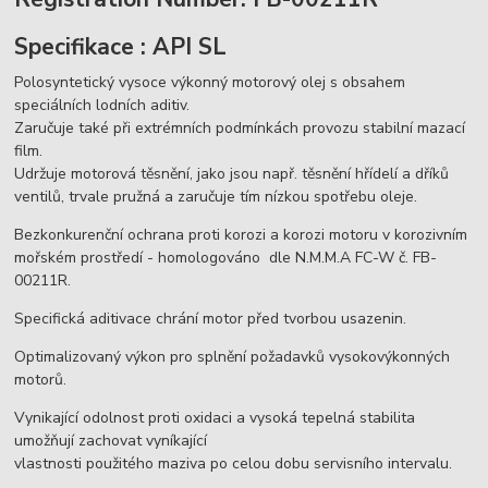
Specifikace : API SL
Polosyntetický vysoce výkonný motorový olej s obsahem
speciálních lodních aditiv.
Zaručuje také při extrémních podmínkách provozu stabilní mazací
film.
Udržuje motorová těsnění, jako jsou např. těsnění hřídelí a dříků
ventilů, trvale pružná a zaručuje tím nízkou spotřebu oleje.
Bezkonkurenční ochrana proti korozi a korozi motoru v korozivním
mořském prostředí - homologováno dle N.M.M.A FC-W č. FB-
00211R.
Specifická aditivace chrání motor před tvorbou usazenin.
Optimalizovaný výkon pro splnění požadavků vysokovýkonných
motorů.
Vynikající odolnost proti oxidaci a vysoká tepelná stabilita
umožňují zachovat vyníkající
vlastnosti použitého maziva po celou dobu servisního intervalu.