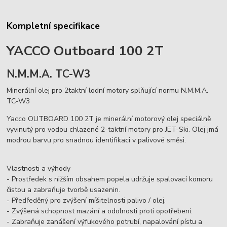
Kompletní specifikace
YACCO Outboard 100 2T
N.M.M.A. TC-W3
Minerální olej pro 2taktní lodní motory splňující normu N.M.M.A.
TC-W3
Yacco OUTBOARD 100 2T je minerální motorový olej speciálně
vyvinutý pro vodou chlazené 2-taktní motory pro JET-Ski. Olej jmá
modrou barvu pro snadnou identifikaci v palivové směsi.
Vlastnosti a výhody
- Prostředek s nižším obsahem popela udržuje spalovací komoru
čistou a zabraňuje tvorbě usazenin.
- Předředěný pro zvýšení míšitelnosti palivo / olej.
- Zvýšená schopnost mazání a odolnosti proti opotřebení.
- Zabraňuje zanášení výfukového potrubí, napalování pístu a