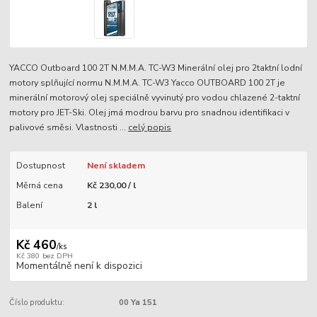
YACCO Outboard 100 2T N.M.M.A. TC-W3 Minerální olej pro 2taktní lodní
motory splňující normu N.M.M.A. TC-W3 Yacco OUTBOARD 100 2T je
minerální motorový olej speciálně vyvinutý pro vodou chlazené 2-taktní
motory pro JET-Ski. Olej jmá modrou barvu pro snadnou identifikaci v
palivové směsi. Vlastnosti ...
celý popis
Dostupnost
Není skladem
Měrná cena
Kč 230,00 / l
Balení
2 l
Kč 460
/
ks
Kč 380
bez DPH
Momentálně není k dispozici
Číslo produktu:
00 Ya 151