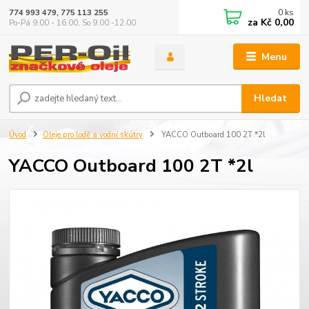
0
ks
774 993 479, 775 113 255
za
Kč 0,00
Po-Pá 9.00 - 16.00, So 9.00 -12.00
Menu
Hledat
Úvod
Oleje pro lodě a vodní skútry
YACCO Outboard 100 2T *2l
YACCO Outboard 100 2T *2l