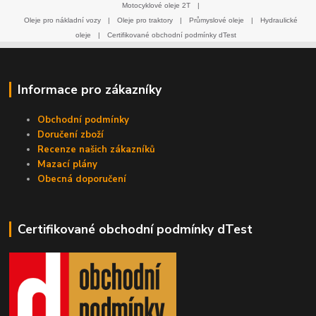
Motocyklové oleje 2T
|
Oleje pro nákladní vozy
|
Oleje pro traktory
|
Průmyslové oleje
|
Hydraulické
oleje
|
Certifikované obchodní podmínky dTest
Informace pro zákazníky
Obchodní podmínky
Doručení zboží
Recenze našich zákazníků
Mazací plány
Obecná doporučení
Certifikované obchodní podmínky dTest