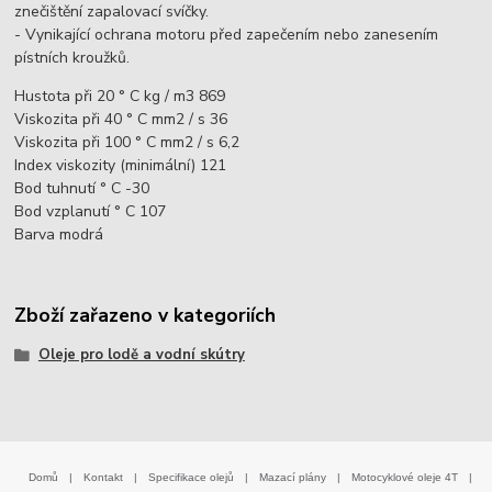
znečištění zapalovací svíčky.
- Vynikající ochrana motoru před zapečením nebo zanesením
pístních kroužků.
Hustota při 20 ° C kg / m3 869
Viskozita při 40 ° C mm2 / s 36
Viskozita při 100 ° C mm2 / s 6,2
Index viskozity (minimální) 121
Bod tuhnutí ° C -30
Bod vzplanutí ° C 107
Barva modrá
Zboží zařazeno v kategoriích
Oleje pro lodě a vodní skútry
Domů
|
Kontakt
|
Specifikace olejů
|
Mazací plány
|
Motocyklové oleje 4T
|