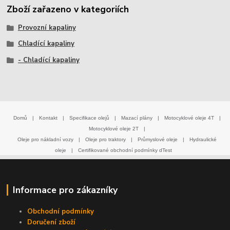
Zboží zařazeno v kategoriích
Provozní kapaliny
Chladící kapaliny
- Chladící kapaliny
Domů
|
Kontakt
|
Specifikace olejů
|
Mazací plány
|
Motocyklové oleje 4T
|
Motocyklové oleje 2T
|
Oleje pro nákladní vozy
|
Oleje pro traktory
|
Průmyslové oleje
|
Hydraulické
oleje
|
Certifikované obchodní podmínky dTest
Informace pro zákazníky
Obchodní podmínky
Doručení zboží