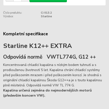
Číslo produktu:
Ci 013.2
Výrobce:
Starline
Kompletní specifikace
Starline K12++ EXTRA
Odpovídá normě VWTL774G, G12 ++
Koncentrovaná chladící kapalina s nízkým bodem tuhnutí a s
prodlouženou životností 5 let. Kapalina chrání chladící systémy
před poškozením mrazem i před poškozením korozí. Je shodná s
originální chladící kapalinou Škoda G12++a je s touto kapalinou
plně mísitelná. Odpovídá normě VW TL 774 G.
Kapalina určená zejména do nejmodernějších motorů
(především koncern VW).