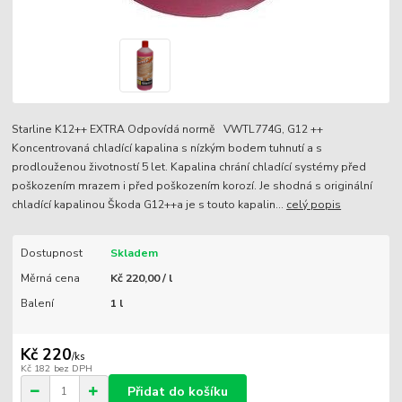
Starline K12++ EXTRA Odpovídá normě VWTL774G, G12 ++
Koncentrovaná chladící kapalina s nízkým bodem tuhnutí a s
prodlouženou životností 5 let. Kapalina chrání chladící systémy před
poškozením mrazem i před poškozením korozí. Je shodná s originální
chladící kapalinou Škoda G12++a je s touto kapalin...
celý popis
Dostupnost
Skladem
Měrná cena
Kč 220,00 / l
Balení
1 l
Kč 220
/
ks
Kč 182
bez DPH
Přidat do košíku