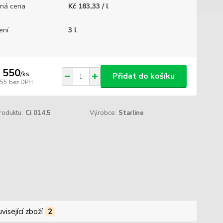
ná cena
Kč 183,33 / l
ení
3 l
 550
/
ks
Přidat do košíku
455
bez DPH
roduktu:
Ci 014.5
Výrobce:
Starline
visející zboží
2