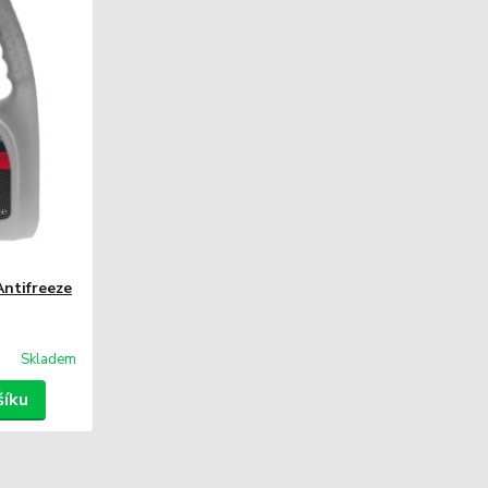
ntifreeze
Skladem
šíku