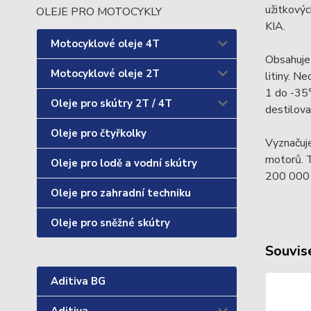
užitkovýc
OLEJE PRO MOTOCYKLY
KIA.
Motocyklové oleje 4T
Obsahuje 
Motocyklové oleje 2T
litiny. N
1 do -35°
Oleje pro skútry 2T / 4T
destilov
Oleje pro čtyřkolky
Vyznačuje
motorů. 
Oleje pro lodě a vodní skútry
200 000 
Oleje pro zahradní techniku
Oleje pro sněžné skútry
Souvise
Aditiva BG