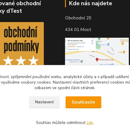
kované obchodní
Kde nás najdete
ky dTest
Obchodní 25
434 01 Most
čnost, zpříjemnění používání webu, analytické účely a v případě udělení
y využíváme soubory cookies. Nastavení vlastních preferencí cookies mů
odkazem ve spodní části stránek.
Souhlasím
Nastavení
Souhlas můžete odmítnout
zde
.