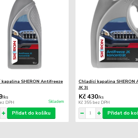
í kapalina SHERON Antifreeze
Chladící kapalina SHERON A
JK 3l
9
Kč 430
/
ks
/
ks
Skladem
ez DPH
Kč 355
bez DPH
Přidat do košíku
Přidat do ko