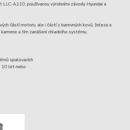
ant LLC-A110, používanou výrobními závody Hyundai a
ých částí motoru, ale i částí z barevných kovů, železa a
o kamene a tím zanášení chladicího systému.
témů spalovacích
o 10 let nebo