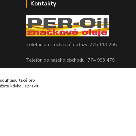
Kontakty
Telefon pro technické dotazy: 775 113 255
Telefon do našeho obchodu : 774 993 479
info@znackoveoleje.cz
 souhlasu také pro
žete kdykoli upravit
Vytvořeno na
Eshop-rychle.cz