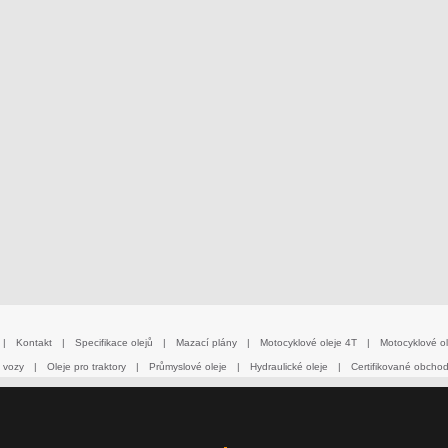
|
Kontakt
|
Specifikace olejů
|
Mazací plány
|
Motocyklové oleje 4T
|
Motocyklové ol
 vozy
|
Oleje pro traktory
|
Průmyslové oleje
|
Hydraulické oleje
|
Certifikované obcho