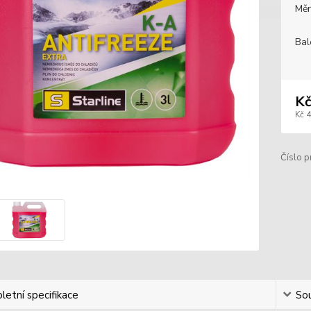
Měr
Bal
Kč
Kč 
Číslo p
etní specifikace
Sou