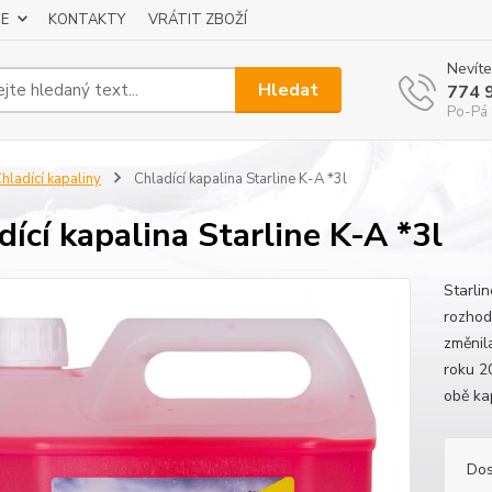
E
KONTAKTY
VRÁTIT ZBOŽÍ
Nevíte
Hledat
774 
Po-Pá 
hladící kapaliny
Chladící kapalina Starline K-A *3l
dící kapalina Starline K-A *3l
Starli
rozhod
změnil
roku 2
obě kap
Dos