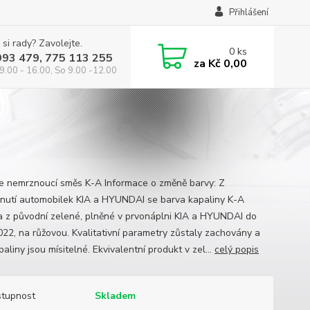
Přihlášení
 si rady? Zavolejte.
0
ks
993 479, 775 113 255
za
Kč 0,00
9.00 - 16.00, So 9.00 -12.00
ne nemrznoucí směs K-A Informace o změně barvy: Z
nutí automobilek KIA a HYUNDAI se barva kapaliny K-A
a z původní zelené, plněné v prvonáplni KIA a HYUNDAI do
022, na růžovou. Kvalitativní parametry zůstaly zachovány a
aliny jsou mísitelné. Ekvivalentní produkt v zel...
celý popis
tupnost
Skladem