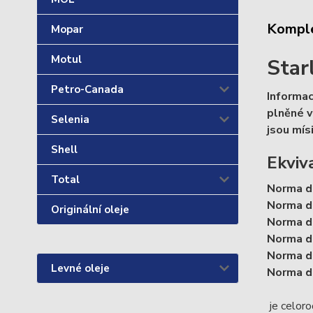
Komple
Mopar
Motul
Star
Petro-Canada
Informac
plněné v
Selenia
jsou mís
Shell
Ekviv
Total
Norma 
Norma d
Originální oleje
Norma 
Norma 
Norma 
Levné oleje
Norma 
je celoro