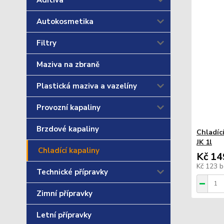
Aditiva
Autokosmetika
Filtry
Maziva na zbraně
Plastická maziva a vazelíny
Provozní kapaliny
Brzdové kapaliny
Chladíc
JK 1l
Chladící kapaliny
Kč 14
Kč 123
b
Technické přípravky
Zimní přípravky
Letní přípravky