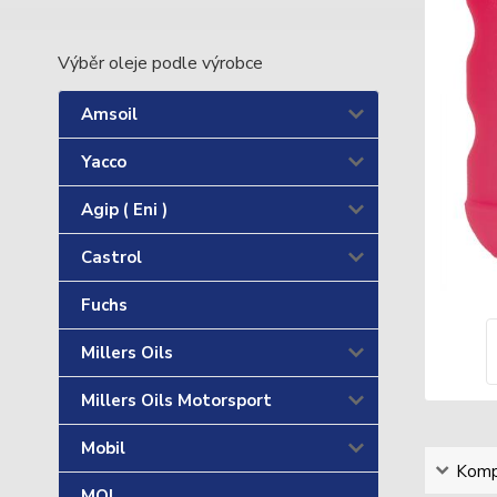
Výběr oleje podle výrobce
Amsoil
Yacco
Agip ( Eni )
Castrol
Fuchs
Millers Oils
Millers Oils Motorsport
Mobil
Kompl
MOL