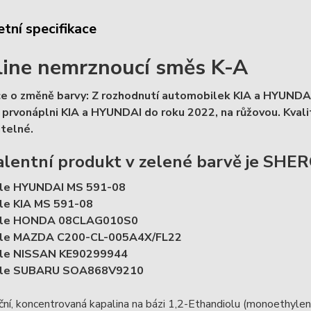
tní specifikace
line nemrznoucí směs K-A
e o změně barvy: Z rozhodnutí automobilek KIA a HYUNDAI 
 prvonáplni KIA a HYUNDAI do roku 2022, na růžovou. Kvali
itelné.
alentní produkt v zelené barvě je SHE
dle HYUNDAI
MS 591-08
le KIA
MS 591-08
dle HONDA
08CLAG010S0
dle MAZDA
C200-CL-005A4X/FL22
dle NISSAN
KE90299944
dle SUBARU
SOA868V9210
ční, koncentrovaná kapalina na bázi 1,2-Ethandiolu (monoethylengl