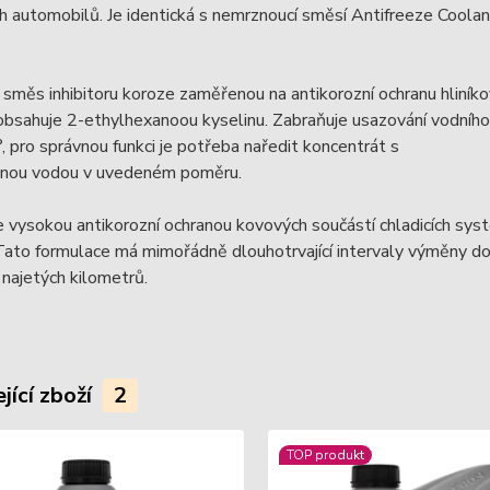
h automobilů. Je identická s nemrznoucí směsí Antifreeze Cool
směs inhibitoru koroze zaměřenou na antikorozní ochranu hliníkov
eobsahuje 2-ethylhexanoou kyselinu. Zabraňuje usazování vodníh
, pro správnou funkci je potřeba naředit koncentrát s
anou vodou v uvedeném poměru.
 vysokou antikorozní ochranou kovových součástí chladicích sys
Tato formulace má mimořádně dlouhotrvající intervaly výměny d
najetých kilometrů.
jící zboží
2
TOP produkt