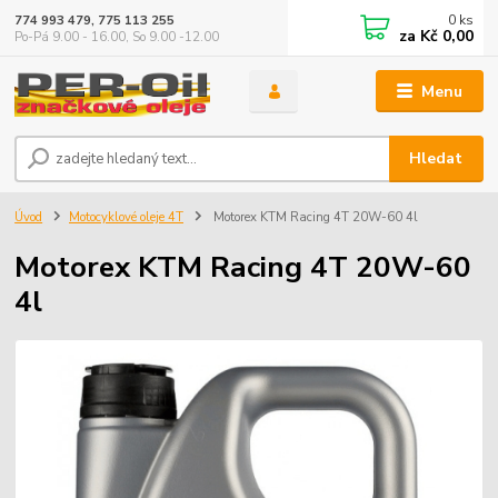
0
ks
774 993 479, 775 113 255
za
Kč 0,00
Po-Pá 9.00 - 16.00, So 9.00 -12.00
Menu
Hledat
Úvod
Motocyklové oleje 4T
Motorex KTM Racing 4T 20W-60 4l
Motorex KTM Racing 4T 20W-60
4l