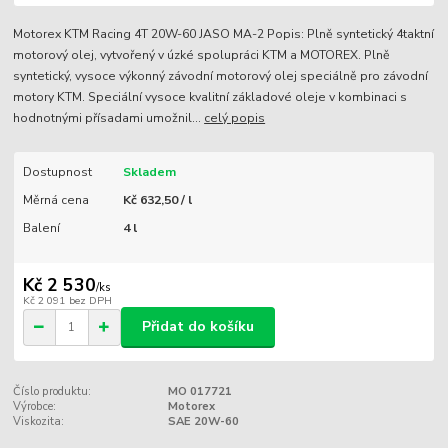
Motorex KTM Racing 4T 20W-60 JASO MA-2 Popis: Plně syntetický 4taktní
motorový olej, vytvořený v úzké spolupráci KTM a MOTOREX. Plně
syntetický, vysoce výkonný závodní motorový olej speciálně pro závodní
motory KTM. Speciální vysoce kvalitní základové oleje v kombinaci s
hodnotnými přísadami umožnil...
celý popis
Dostupnost
Skladem
Měrná cena
Kč 632,50 / l
Balení
4 l
Kč 2 530
/
ks
Kč 2 091
bez DPH
Přidat do košíku
Číslo produktu:
MO 017721
Výrobce:
Motorex
Viskozita:
SAE 20W-60