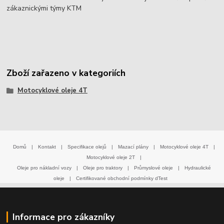
zákaznickými týmy KTM
Zboží zařazeno v kategoriích
Motocyklové oleje 4T
Domů
|
Kontakt
|
Specifikace olejů
|
Mazací plány
|
Motocyklové oleje 4T
|
Motocyklové oleje 2T
|
Oleje pro nákladní vozy
|
Oleje pro traktory
|
Průmyslové oleje
|
Hydraulické
oleje
|
Certifikované obchodní podmínky dTest
Informace pro zákazníky