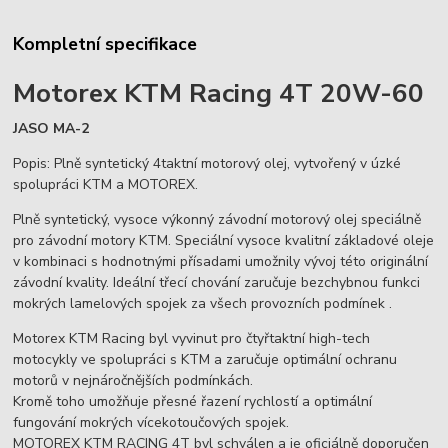
Kompletní specifikace
Motorex KTM Racing 4T 20W-60
JASO MA-2
Popis: Plně syntetický 4taktní motorový olej, vytvořený v úzké
spolupráci KTM a MOTOREX.
Plně syntetický, vysoce výkonný závodní motorový olej speciálně
pro závodní motory KTM. Speciální vysoce kvalitní základové oleje
v kombinaci s hodnotnými přísadami umožnily vývoj této originální
závodní kvality. Ideální třecí chování zaručuje bezchybnou funkci
mokrých lamelových spojek za všech provozních podmínek .
Motorex KTM Racing byl vyvinut pro čtyřtaktní high-tech
motocykly ve spolupráci s KTM a zaručuje optimální ochranu
motorů v nejnáročnějších podmínkách.
Kromě toho umožňuje přesné řazení rychlostí a optimální
fungování mokrých vícekotoučových spojek.
MOTOREX KTM RACING 4T byl schválen a je oficiálně doporučen