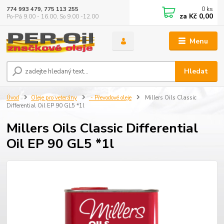
0
ks
774 993 479, 775 113 255
za
Kč 0,00
Po-Pá 9.00 - 16.00, So 9.00 -12.00
Menu
Hledat
Úvod
Oleje pro veterány
- Převodové oleje
Millers Oils Classic
Differential Oil EP 90 GL5 *1l
Millers Oils Classic Differential
Oil EP 90 GL5 *1l