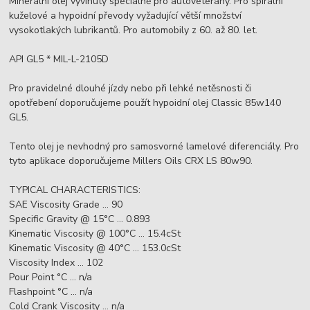
Minerální olej vyvinutý speciálně pro autoveterány. Pro spirální
kuželové a hypoidní převody vyžadující větší množství
vysokotlakých lubrikantů. Pro automobily z 60. až 80. let.
API GL5 * MIL-L-2105D
Pro pravidelné dlouhé jízdy nebo při lehké netěsnosti či
opotřebení doporučujeme použít hypoidní olej Classic 85w140
GL5.
Tento olej je nevhodný pro samosvorné lamelové diferenciály. Pro
tyto aplikace doporučujeme Millers Oils CRX LS 80w90.
TYPICAL CHARACTERISTICS:
SAE Viscosity Grade ... 90
Specific Gravity @ 15°C ... 0.893
Kinematic Viscosity @ 100°C ... 15.4cSt
Kinematic Viscosity @ 40°C ... 153.0cSt
Viscosity Index ... 102
Pour Point °C ... n/a
Flashpoint °C ... n/a
Cold Crank Viscosity ... n/a