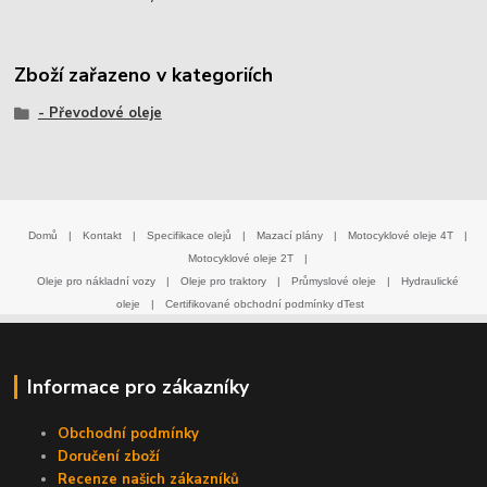
Zboží zařazeno v kategoriích
- Převodové oleje
Domů
|
Kontakt
|
Specifikace olejů
|
Mazací plány
|
Motocyklové oleje 4T
|
Motocyklové oleje 2T
|
Oleje pro nákladní vozy
|
Oleje pro traktory
|
Průmyslové oleje
|
Hydraulické
oleje
|
Certifikované obchodní podmínky dTest
Informace pro zákazníky
Obchodní podmínky
Doručení zboží
Recenze našich zákazníků