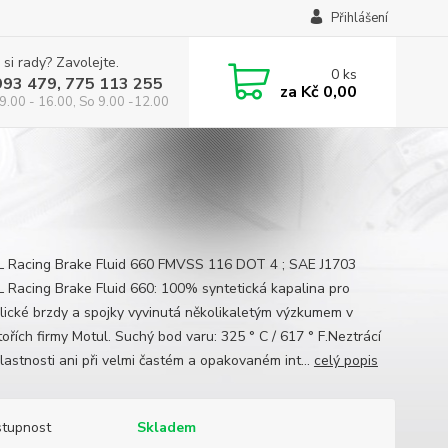
Přihlášení
 si rady? Zavolejte.
0
ks
993 479, 775 113 255
za
Kč 0,00
9.00 - 16.00, So 9.00 -12.00
Racing Brake Fluid 660 FMVSS 116 DOT 4 ; SAE J1703
Racing Brake Fluid 660: 100% syntetická kapalina pro
lické brzdy a spojky vyvinutá několikaletým výzkumem v
ořích firmy Motul. Suchý bod varu: 325 ° C / 617 ° F.Neztrácí
lastnosti ani při velmi častém a opakovaném int...
celý popis
tupnost
Skladem