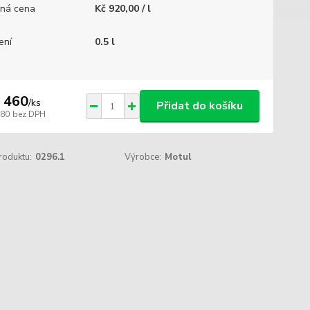
ná cena
Kč 920,00 / l
ení
0.5 l
 460
/
ks
Přidat do košíku
380
bez DPH
roduktu:
0296.1
Výrobce:
Motul