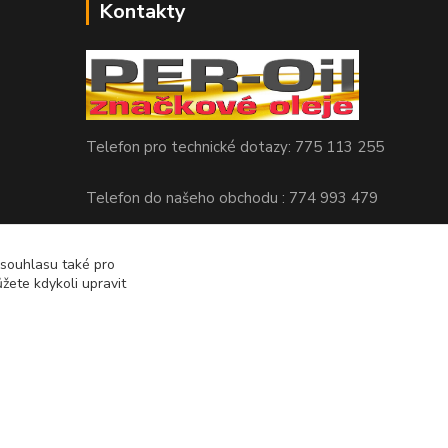
Kontakty
Telefon pro technické dotazy: 775 113 255
Telefon do našeho obchodu : 774 993 479
info@znackoveoleje.cz
 souhlasu také pro
žete kdykoli upravit
Vytvořeno na
Eshop-rychle.cz