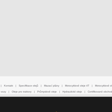
|
Kontakt
|
Specifikace olejů
|
Mazací plány
|
Motocyklové oleje 4T
|
Motocyklové ol
 vozy
|
Oleje pro traktory
|
Průmyslové oleje
|
Hydraulické oleje
|
Certifikované obcho