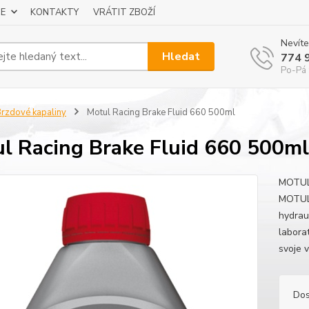
E
KONTAKTY
VRÁTIT ZBOŽÍ
Nevíte
Hledat
774 
Po-Pá 
rzdové kapaliny
Motul Racing Brake Fluid 660 500ml
l Racing Brake Fluid 660 500ml
MOTUL 
MOTUL 
hydrau
laborat
svoje v
Dos