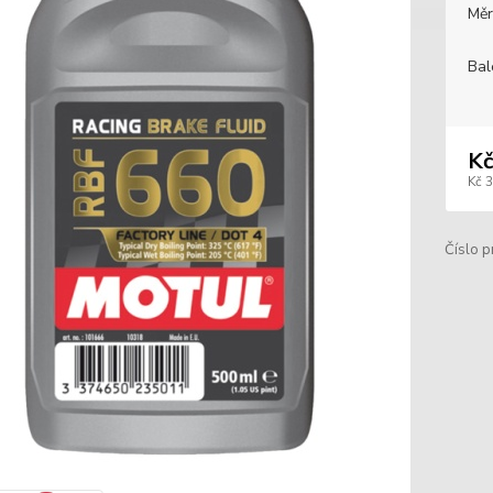
Měr
Bal
Kč
Kč 
Číslo p