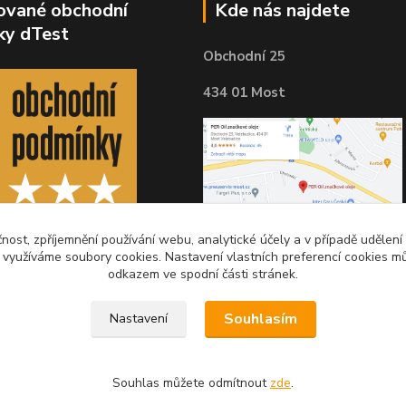
kované obchodní
Kde nás najdete
ky dTest
Obchodní 25
434 01 Most
čnost, zpříjemnění používání webu, analytické účely a v případě udělení
y využíváme soubory cookies. Nastavení vlastních preferencí cookies mů
odkazem ve spodní části stránek.
Souhlasím
Nastavení
Souhlas můžete odmítnout
zde
.