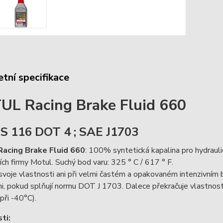
tní specifikace
L Racing Brake Fluid 660
 116 DOT 4 ; SAE J1703
acing Brake Fluid 660
: 100% syntetická kapalina pro hydraul
ích firmy Motul. Suchý bod varu: 325 ° C / 617 ° F.
svoje vlastnosti ani při velmi častém a opakovaném intenzivním b
mi, pokud splňují normu DOT J 1703. Dalece překračuje vlast
 při -40°C).
ti: