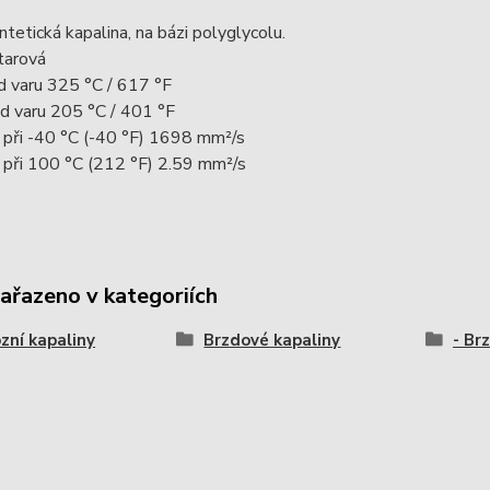
etická kapalina, na bázi polyglycolu.
tarová
d varu 325 °C / 617 °F
d varu 205 °C / 401 °F
 při -40 °C (-40 °F) 1698 mm²/s
 při 100 °C (212 °F) 2.59 mm²/s
zařazeno v kategoriích
zní kapaliny
Brzdové kapaliny
- Br