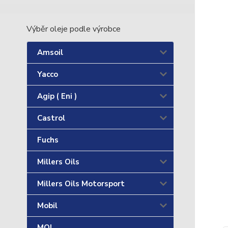
Výběr oleje podle výrobce
Amsoil
Yacco
Agip ( Eni )
Castrol
Fuchs
Millers Oils
Millers Oils Motorsport
Mobil
MOL