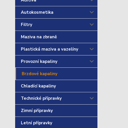
Aditiva
Autokosmetika
Filtry
Maziva na zbraně
Plastická maziva a vazelíny
Provozní kapaliny
Brzdové kapaliny
Chladící kapaliny
Technické přípravky
Zimní přípravky
Letní přípravky