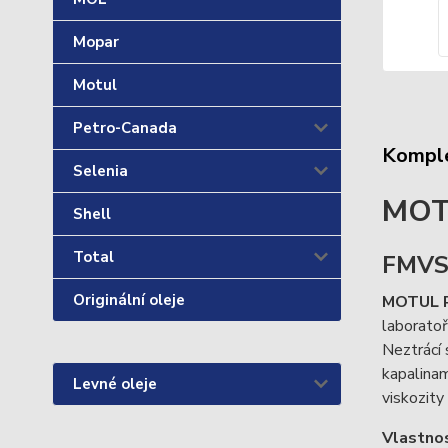
Mopar
Motul
Petro-Canada
Komple
Selenia
MOTU
Shell
Total
FMVSS
Originální oleje
MOTUL R
laboratoř
Neztrácí 
kapalina
Levné oleje
viskozity
Vlastnos