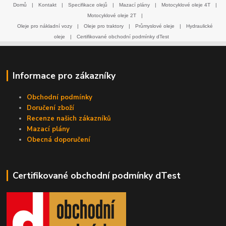
Domů
|
Kontakt
|
Specifikace olejů
|
Mazací plány
|
Motocyklové oleje 4T
|
Motocyklové oleje 2T
|
Oleje pro nákladní vozy
|
Oleje pro traktory
|
Průmyslové oleje
|
Hydraulické
oleje
|
Certifikované obchodní podmínky dTest
Informace pro zákazníky
Obchodní podmínky
Doručení zboží
Recenze našich zákazníků
Mazací plány
Obecná doporučení
Certifikované obchodní podmínky dTest