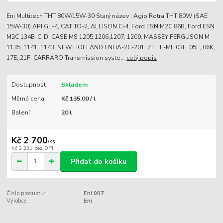
Eni Multitech THT 80W/15W-30 Starý název : Agip Rotra THT 80W (SAE
15W-30) API GL-4, CAT TO-2, ALLISON C-4, Ford ESN M2C 86B, Ford ESN
M2C 134B-C-D, CASE MS 1205,1206,1207, 1209, MASSEY FERGUSON M
1135, 1141, 1143, NEW HOLLAND FNHA-2C-201, ZF TE-ML 03E, 05F, 06K,
17E, 21F, CARRARO Transmission syste...
celý popis
Dostupnost
Skladem
Měrná cena
Kč 135,00 / l
Balení
20 l
Kč 2 700
/
ks
Kč 2 231
bez DPH
Přidat do košíku
Číslo produktu:
Eni 007
Výrobce:
Eni