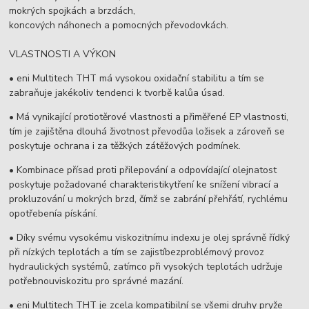
mokrých spojkách a brzdách,
koncových náhonech a pomocných převodovkách.
VLASTNOSTI A VÝKON
• eni Multitech THT má vysokou oxidační stabilitu a tím se
zabraňuje jakékoliv tendenci k tvorbě kalůa úsad.
• Má vynikající protiotěrové vlastnosti a přiměřené EP vlastnosti,
tím je zajištěna dlouhá životnost převodůa ložisek a zároveň se
poskytuje ochrana i za těžkých zátěžových podmínek.
• Kombinace přísad proti přilepování a odpovídající olejnatost
poskytuje požadované charakteristikytření ke snížení vibrací a
prokluzování u mokrých brzd, čímž se zabrání přehřátí, rychlému
opotřebenía pískání.
• Díky svému vysokému viskozitnímu indexu je olej správně řídký
při nízkých teplotách a tím se zajistíbezproblémový provoz
hydraulických systémů, zatímco při vysokých teplotách udržuje
potřebnouviskozitu pro správné mazání.
• eni Multitech THT je zcela kompatibilní se všemi druhy pryže