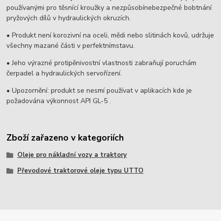
používanými pro těsnící kroužky a nezpůsobínebezpečné bobtnání
pryžových dílů v hydraulických okruzích.
• Produkt není korozivní na oceli, mědi nebo slitinách kovů, udržuje
všechny mazané části v perfektnímstavu.
• Jeho výrazné protipěnivostní vlastnosti zabraňují poruchám
čerpadel a hydraulických servořízení.
• Upozornění: produkt se nesmí používat v aplikacích kde je
požadována výkonnost API GL-5 .
Zboží zařazeno v kategoriích
Oleje pro nákladní vozy a traktory
Převodové traktorové oleje typu UTTO