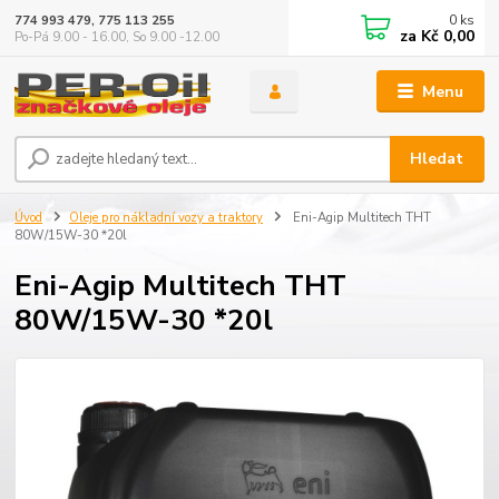
0
ks
774 993 479, 775 113 255
za
Kč 0,00
Po-Pá 9.00 - 16.00, So 9.00 -12.00
Menu
Hledat
Úvod
Oleje pro nákladní vozy a traktory
Eni-Agip Multitech THT
80W/15W-30 *20l
Eni-Agip Multitech THT
80W/15W-30 *20l