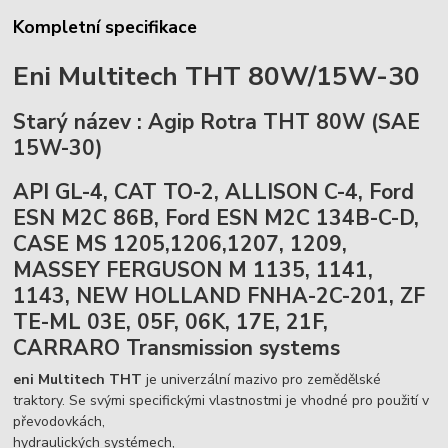
Kompletní specifikace
Eni Multitech THT 80W/15W-30
Starý název : Agip Rotra THT 80W (SAE
15W-30)
API GL-4, CAT TO-2, ALLISON C-4, Ford
ESN M2C 86B, Ford ESN M2C 134B-C-D,
CASE MS 1205,1206,1207, 1209,
MASSEY FERGUSON M 1135, 1141,
1143, NEW HOLLAND FNHA-2C-201, ZF
TE-ML 03E, 05F, 06K, 17E, 21F,
CARRARO Transmission systems
eni Multitech THT
je univerzální mazivo pro zemědělské
traktory. Se svými specifickými vlastnostmi je vhodné pro použití v
převodovkách,
hydraulických systémech,