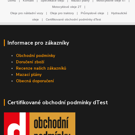
Domů
|
Kontakt
|
Specifikace olejů
|
Mazací plány
|
Motocyklové oleje 4T
|
Motocyklové oleje 2T
|
Oleje pro nákladní vozy
|
Oleje pro traktory
|
Průmyslové oleje
|
Hydraulické
oleje
|
Certifikované obchodní podmínky dTest
Informace pro zákazníky
Obchodní podmínky
Doručení zboží
Recenze našich zákazníků
Mazací plány
Obecná doporučení
Certifikované obchodní podmínky dTest