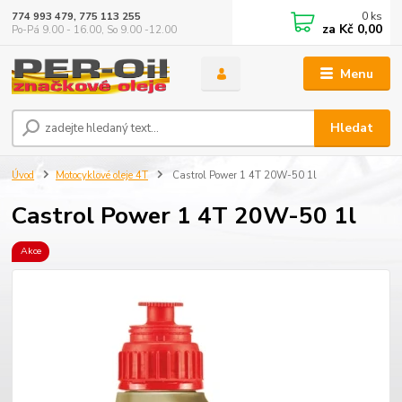
0
ks
774 993 479, 775 113 255
za
Kč 0,00
Po-Pá 9.00 - 16.00, So 9.00 -12.00
Menu
Hledat
Úvod
Motocyklové oleje 4T
Castrol Power 1 4T 20W-50 1l
Castrol Power 1 4T 20W-50 1l
Akce