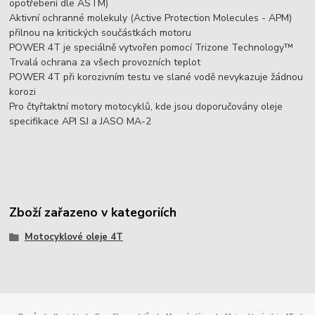
opotřebení dle ASTM)
Aktivní ochranné molekuly (Active Protection Molecules - APM)
přilnou na kritických součástkách motoru
POWER 4T je speciálně vytvořen pomocí Trizone Technology™
Trvalá ochrana za všech provozních teplot
POWER 4T při korozivním testu ve slané vodě nevykazuje žádnou
korozi
Pro čtyřtaktní motory motocyklů, kde jsou doporučovány oleje
specifikace API SJ a JASO MA-2
Zboží zařazeno v kategoriích
Motocyklové oleje 4T