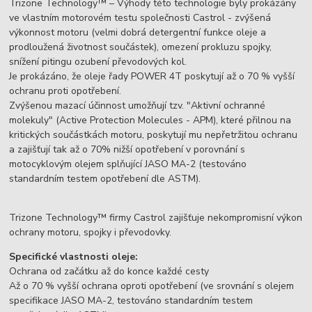
Trizone Technology™ – Výhody této technologie byly prokázány
ve vlastním motorovém testu společnosti Castrol - zvýšená
výkonnost motoru (velmi dobrá detergentní funkce oleje a
prodloužená životnost součástek), omezení prokluzu spojky,
snížení pitingu ozubení převodových kol.
Je prokázáno, že oleje řady POWER 4T poskytují až o 70 % vyšší
ochranu proti opotřebení.
Zvýšenou mazací účinnost umožňují tzv. "Aktivní ochranné
molekuly" (Active Protection Molecules - APM), které přilnou na
kritických součástkách motoru, poskytují mu nepřetržitou ochranu
a zajišťují tak až o 70% nižší opotřebení v porovnání s
motocyklovým olejem splňující JASO MA-2 (testováno
standardním testem opotřebení dle ASTM).
Trizone Technology™ firmy Castrol zajišťuje nekompromisní výkon
ochrany motoru, spojky i převodovky.
Specifické vlastnosti oleje:
Ochrana od začátku až do konce každé cesty
Až o 70 % vyšší ochrana oproti opotřebení (ve srovnání s olejem
specifikace JASO MA-2, testováno standardním testem