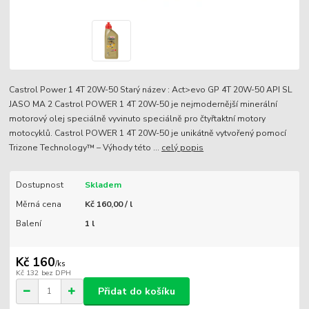
Castrol Power 1 4T 20W-50 Starý název : Act>evo GP 4T 20W-50 API SL
JASO MA 2 Castrol POWER 1 4T 20W-50 je nejmodernější minerální
motorový olej speciálně vyvinuto speciálně pro čtyřtaktní motory
motocyklů. Castrol POWER 1 4T 20W-50 je unikátně vytvořený pomocí
Trizone Technology™ – Výhody této ...
celý popis
Dostupnost
Skladem
Měrná cena
Kč 160,00 / l
Balení
1 l
Kč 160
/
ks
Kč 132
bez DPH
Přidat do košíku