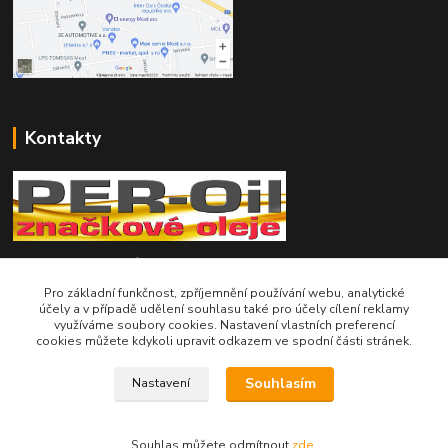
Kontakty
Telefon pro technické dotazy: 775 113 255
Pro základní funkčnost, zpříjemnění používání webu, analytické
Telefon do našeho obchodu : 774 993 479
účely a v případě udělení souhlasu také pro účely cílení reklamy
využíváme soubory cookies. Nastavení vlastních preferencí
cookies můžete kdykoli upravit odkazem ve spodní části stránek.
info@znackoveoleje.cz
Souhlasím
Nastavení
Souhlas můžete odmítnout
zde
.