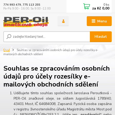
0
ks
774 993 479, 775 113 255
za
Kč 0,00
Po-Pá 9.00 - 16.00, So 9.00 -12.00
Menu
Hledat
Úvod
Souhlas se zpracováním osobních údajů pro účely rozesílky e-
mailových obchodních sdělení
Souhlas se zpracováním osobních
údajů pro účely rozesílky e-
mailových obchodních sdělení
Udělujete tímto souhlas společnosti Jaroslava Peroutková -
PER-Oil značkové oleje, se sídlem Jugoslávská 1789/40,
43401 Most, IČ 64684008, Zapsaná: Fyzická osoba zapsána
v registru živnostenského úřadu Magistrátu města Most pod
č.j.: 5876/08/OŽÚ/Br/253.2.1.. (dále jen
„prodávající“
nebo