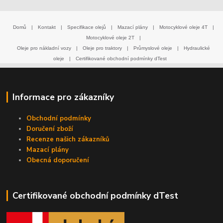
Domů
|
Kontakt
|
Specifikace olejů
|
Mazací plány
|
Motocyklové oleje 4T
|
Motocyklové oleje 2T
|
Oleje pro nákladní vozy
|
Oleje pro traktory
|
Průmyslové oleje
|
Hydraulické
oleje
|
Certifikované obchodní podmínky dTest
Informace pro zákazníky
Obchodní podmínky
Doručení zboží
Recenze našich zákazníků
Mazací plány
Obecná doporučení
Certifikované obchodní podmínky dTest