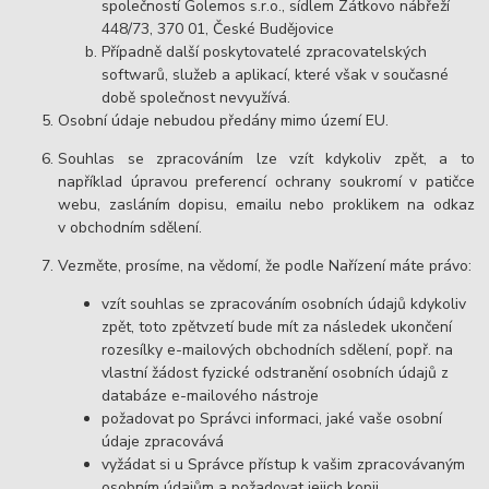
společností Golemos s.r.o., sídlem Zátkovo nábřeží
448/73, 370 01, České Budějovice
Případně další poskytovatelé zpracovatelských
softwarů, služeb a aplikací, které však v současné
době společnost nevyužívá.
Osobní údaje nebudou předány mimo území EU.
Souhlas se zpracováním lze vzít kdykoliv zpět, a to
například úpravou preferencí ochrany soukromí v patičce
webu, zasláním dopisu, emailu nebo proklikem na odkaz
v obchodním sdělení.
Vezměte, prosíme, na vědomí, že podle Nařízení máte právo:
vzít souhlas se zpracováním osobních údajů kdykoliv
zpět, toto zpětvzetí bude mít za následek ukončení
rozesílky e-mailových obchodních sdělení, popř. na
vlastní žádost fyzické odstranění osobních údajů z
databáze e-mailového nástroje
požadovat po Správci informaci, jaké vaše osobní
údaje zpracovává
vyžádat si u Správce přístup k vašim zpracovávaným
osobním údajům a požadovat jejich kopii