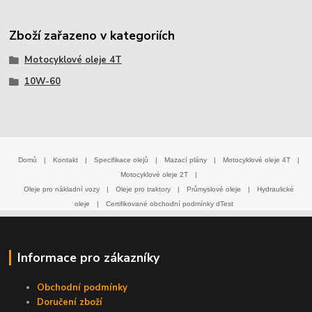
Zboží zařazeno v kategoriích
Motocyklové oleje 4T
10W-60
Domů
|
Kontakt
|
Specifikace olejů
|
Mazací plány
|
Motocyklové oleje 4T
|
Motocyklové oleje 2T
|
Oleje pro nákladní vozy
|
Oleje pro traktory
|
Průmyslové oleje
|
Hydraulické
oleje
|
Certifikované obchodní podmínky dTest
Informace pro zákazníky
Obchodní podmínky
Doručení zboží