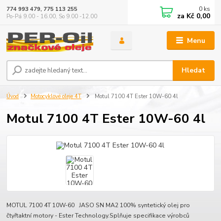
0
ks
774 993 479, 775 113 255
za
Kč 0,00
Po-Pá 9.00 - 16.00, So 9.00 -12.00
Menu
Hledat
Úvod
Motocyklové oleje 4T
Motul 7100 4T Ester 10W-60 4l
Motul 7100 4T Ester 10W-60 4l
MOTUL 7100 4T 10W-60 JASO SN MA2 100% syntetický olej pro
čtyřtaktní motory - Ester Technology.Splňuje specifikace výrobců