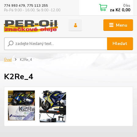
0
ks
774 993 479, 775 113 255
za
Kč 0,00
Po-Pá 9.00 - 16.00, So 9.00 -12.00
Menu
Hledat
Úvod
K2Re_4
K2Re_4