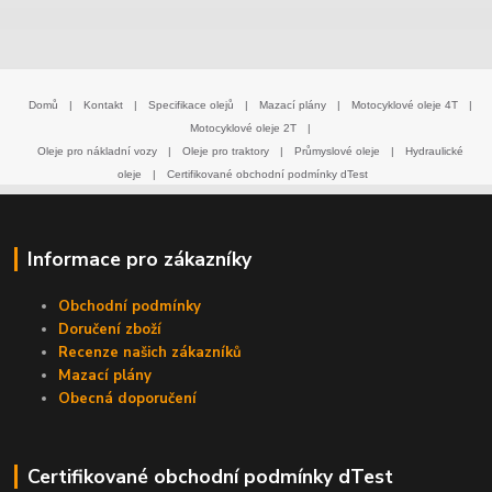
Domů
|
Kontakt
|
Specifikace olejů
|
Mazací plány
|
Motocyklové oleje 4T
|
Motocyklové oleje 2T
|
Oleje pro nákladní vozy
|
Oleje pro traktory
|
Průmyslové oleje
|
Hydraulické
oleje
|
Certifikované obchodní podmínky dTest
Informace pro zákazníky
Obchodní podmínky
Doručení zboží
Recenze našich zákazníků
Mazací plány
Obecná doporučení
Certifikované obchodní podmínky dTest