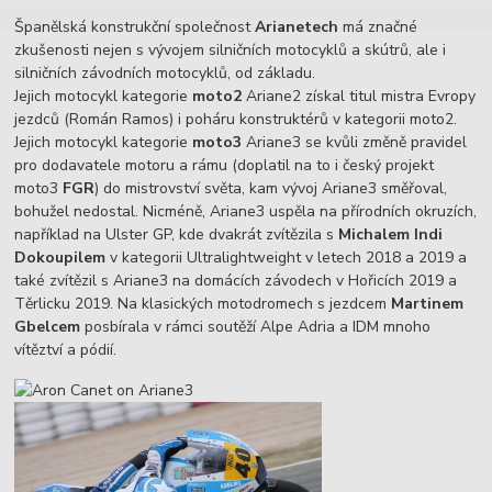
Španělská konstrukční společnost
Arianetech
má značné
zkušenosti nejen s vývojem silničních motocyklů a skútrů, ale i
silničních závodních motocyklů, od základu.
Jejich motocykl kategorie
moto2
Ariane2 získal titul mistra Evropy
jezdců (Román Ramos) i poháru konstruktérů v kategorii moto2.
Jejich motocykl kategorie
moto3
Ariane3 se kvůli změně pravidel
pro dodavatele motoru a rámu (doplatil na to i český projekt
moto3
FGR
) do mistrovství světa, kam vývoj Ariane3 směřoval,
bohužel nedostal. Nicméně, Ariane3 uspěla na přírodních okruzích,
například na Ulster GP, kde dvakrát zvítězila s
Michalem Indi
Dokoupilem
v kategorii Ultralightweight v letech 2018 a 2019 a
také zvítězil s Ariane3 na domácích závodech v Hořicích 2019 a
Těrlicku 2019. Na klasických motodromech s jezdcem
Martinem
Gbelcem
posbírala v rámci soutěží Alpe Adria a IDM mnoho
vítěztví a pódií.