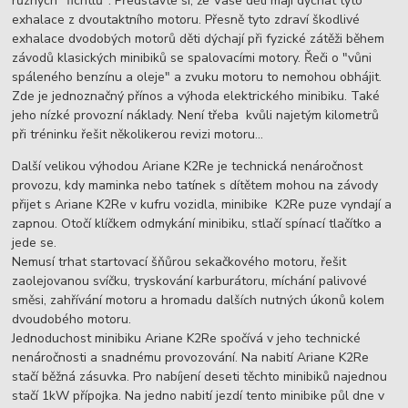
různých "fichtlů". Představte si, že Vaše děti mají dýchat tyto
exhalace z dvoutaktního motoru. Přesně tyto zdraví škodlivé
exhalace dvodobých motorů děti dýchají při fyzické zátěži během
závodů klasických minibiků se spalovacími motory. Řeči o "vůni
spáleného benzínu a oleje" a zvuku motoru to nemohou obhájit.
Zde je jednoznačný přínos a výhoda elektrického minibiku. Také
jeho nízké provozní náklady. Není třeba kvůli najetým kilometrů
při tréninku řešit několikerou revizi motoru...
Další velikou výhodou Ariane K2Re je technická nenáročnost
provozu, kdy maminka nebo tatínek s dítětem mohou na závody
přijet s Ariane K2Re v kufru vozidla, minibike K2Re puze vyndají a
zapnou. Otočí klíčkem odmykání minibiku, stlačí spínací tlačítko a
jede se.
Nemusí trhat startovací šňůrou sekačkového motoru, řešit
zaolejovanou svíčku, tryskování karburátoru, míchání palivové
směsi, zahřívání motoru a hromadu dalších nutných úkonů kolem
dvoudobého motoru.
Jednoduchost minibiku Ariane K2Re spočívá v jeho technické
nenáročnosti a snadnému provozování. Na nabití Ariane K2Re
stačí běžná zásuvka. Pro nabíjení deseti těchto minibiků najednou
stačí 1kW přípojka. Na jedno nabití jezdí tento minibike půl dne v