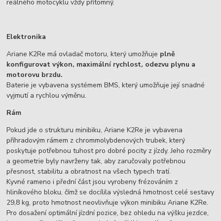
reálného motocyklu vždy přítomný.
Elektronika
Ariane K2Re má ovladač motoru, který umožňuje
plně
konfigurovat výkon, maximální rychlost, odezvu plynu a
motorovu brzdu.
Baterie je vybavena systémem BMS, který umožňuje její snadné
vyjmutí a rychlou výměnu.
Rám
Pokud jde o strukturu minibiku, Ariane K2Re je vybavena
příhradovým rámem z chrommolybdenových trubek, který
poskytuje potřebnou tuhost pro dobré pocity z jízdy. Jeho rozměry
a geometrie byly navrženy tak, aby zaručovaly potřebnou
přesnost, stabilitu a obratnost na všech typech tratí.
Kyvné rameno i přední část jsou vyrobeny frézováním z
hliníkového bloku, čímž se docílila výsledná hmotnost celé sestavy
29,8 kg, proto hmotnost neovlivňuje výkon minibiku Ariane K2Re.
Pro dosažení optimální jízdní pozice, bez ohledu na výšku jezdce,