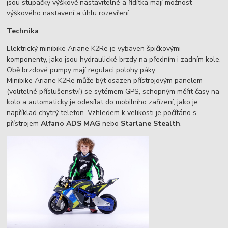
jsou stupačky výškově nastavitelné a řídítka mají možnost
výškového nastavení a úhlu rozevření.
Technika
Elektrický minibike Ariane K2Re je vybaven špičkovými
komponenty, jako jsou hydraulické brzdy na předním i zadním kole.
Obě brzdové pumpy mají regulaci polohy páky.
Minibike Ariane K2Re může být osazen přístrojovým panelem
(volitelné příslušenství) se sytémem GPS, schopným měřit časy na
kolo a automaticky je odesílat do mobilního zařízení, jako je
například chytrý telefon. Vzhledem k velikosti je počítáno s
přístrojem
Alfano ADS MAG
nebo
Starlane Stealth
.