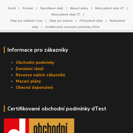
Domů
|
Kontakt
|
Specifikace olejů
|
Mazací plány
|
Motocyklové oleje 4T
|
Motocyklové oleje 2T
|
Oleje pro nákladní vozy
|
Oleje pro traktory
|
Průmyslové oleje
|
Hydraulické
oleje
|
Certifikované obchodní podmínky dTest
Informace pro zákazníky
Obchodní podmínky
Doručení zboží
Recenze našich zákazníků
Mazací plány
Obecná doporučení
Certifikované obchodní podmínky dTest