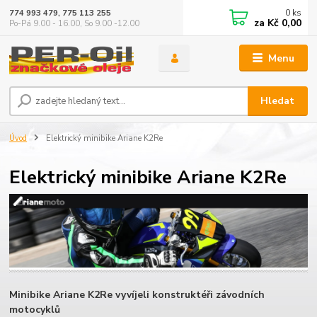
0
ks
774 993 479, 775 113 255
za
Kč 0,00
Po-Pá 9.00 - 16.00, So 9.00 -12.00
Menu
Hledat
Úvod
Elektrický minibike Ariane K2Re
Elektrický minibike Ariane K2Re
Minibike Ariane K2Re vyvíjeli konstruktéři závodních
motocyklů