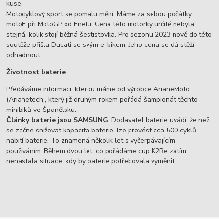
kuse.
Motocyklový sport se pomalu mění. Máme za sebou počátky
motoE při MotoGP od Enelu. Cena této motorky určitě nebyla
stejná, kolik stojí běžná šestistovka. Pro sezonu 2023 nově do této
soutěže přišla Ducati se svým e-bikem. Jeho cena se dá stěží
odhadnout.
Životnost baterie
Předáváme informaci, kterou máme od výrobce ArianeMoto
(Arianetech), který již druhým rokem pořádá šampionát těchto
minibiků ve Španělsku:
Články baterie jsou SAMSUNG
. Dodavatel baterie uvádí, že než
se začne snižovat kapacita baterie, lze provést cca 500 cyklů
nabití baterie. To znamená několik let s vyčerpávajícím
používáním. Během dvou let, co pořádáme cup K2Re zatím
nenastala situace, kdy by baterie potřebovala vyměnit.