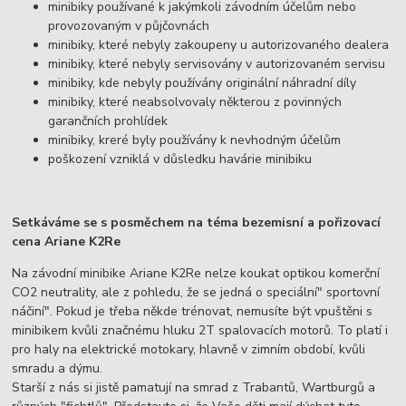
minibiky používané k jakýmkoli závodním účelům nebo
provozovaným v půjčovnách
minibiky, které nebyly zakoupeny u autorizovaného dealera
minibiky, které nebyly servisovány v autorizovaném servisu
minibiky, kde nebyly používány originální náhradní díly
minibiky, které neabsolvovaly některou z povinných
garančních prohlídek
minibiky, kreré byly používány k nevhodným účelům
poškození vzniklá v důsledku havárie minibiku
Setkáváme se s posměchem na téma bezemisní a pořizovací
cena Ariane K2Re
Na závodní minibike Ariane K2Re nelze koukat optikou komerční
CO2 neutrality, ale z pohledu, že se jedná o speciální" sportovní
náčiní". Pokud je třeba někde trénovat, nemusíte být vpuštěni s
minibikem kvůli značnému hluku 2T spalovacích motorů. To platí i
pro haly na elektrické motokary, hlavně v zimním období, kvůli
smradu a dýmu.
Starší z nás si jistě pamatují na smrad z Trabantů, Wartburgů a