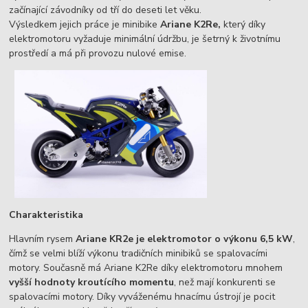
začínající závodníky od tří do deseti let věku.
Výsledkem jejich práce je minibike
Ariane K2Re,
který díky
elektromotoru vyžaduje minimální údržbu, je šetrný k životnímu
prostředí a má při provozu nulové emise.
Charakteristika
Hlavním rysem
Ariane KR2e je elektromotor o výkonu 6,5 kW
,
čímž se velmi blíží výkonu tradičních minibiků se spalovacími
motory. Současně má Ariane K2Re díky elektromotoru mnohem
vyšší hodnoty kroutícího momentu
, než mají konkurenti se
spalovacími motory. Díky vyváženému hnacímu ústrojí je pocit