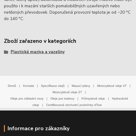
použito i k mazání starších pomaloběžných uzavřených nebo
netěsných převodovek. Doporučená provozní teplota je od −20 °C
do 140 °C.
Zboží zařazeno v kategoriích
Plastická maziva a vazelíny
Domů
|
Kontakt
|
Specifikace olejů
|
Mazací plány
|
Motocyklové oleje 4T
|
Motocyklové oleje 2T
|
Oleje pro nákladní vozy
|
Oleje pro traktory
|
Průmyslové oleje
|
Hydraulické
oleje
|
Certifikované obchodní podmínky dTest
Informace pro zákazníky