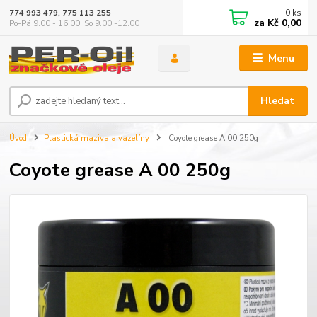
0
ks
774 993 479, 775 113 255
za
Kč 0,00
Po-Pá 9.00 - 16.00, So 9.00 -12.00
Menu
Hledat
Úvod
Plastická maziva a vazelíny
Coyote grease A 00 250g
Coyote grease A 00 250g