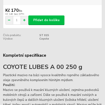
Kč 170
/
ks
Kč 140
bez DPH
Přidat do košíku
Číslo produktu:
ST 015
Výrobce:
Coyote
Kompletní specifikace
COYOTE LUBES A 00 250 g
Plastické mazivo na bázi vysoce kvalitního ropného základového
oleje zpevněného komplexním hlinitým mýdlem.
Použití:
Mazivo se používá k mazání kluzných uložení, zejména podvozků
mobilních strojů a zařízení. Dále se používá k mazání svislých a
kulových čepů a dalších kluzných uložení (ložiska hřídelí, uložení
táhel, točny apod.) automobilů a mobilních strojů. Mazivo může být