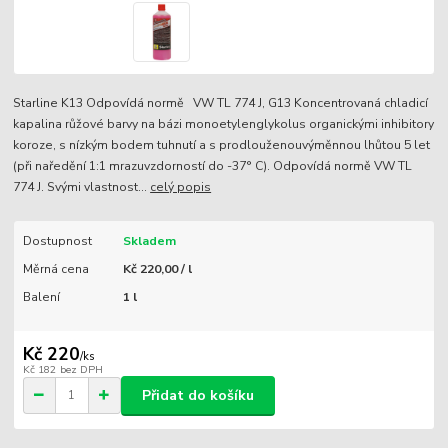
Starline K13 Odpovídá normě VW TL 774 J, G13 Koncentrovaná chladicí
kapalina růžové barvy na bázi monoetylenglykolus organickými inhibitory
koroze, s nízkým bodem tuhnutí a s prodlouženouvýměnnou lhůtou 5 let
(při naředění 1:1 mrazuvzdorností do -37° C). Odpovídá normě VW TL
774 J. Svými vlastnost...
celý popis
Dostupnost
Skladem
Měrná cena
Kč 220,00 / l
Balení
1 l
Kč 220
/
ks
Kč 182
bez DPH
Přidat do košíku