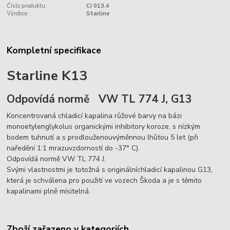
Číslo produktu:
Ci 013.4
Výrobce:
Starline
Kompletní specifikace
Starline K13
Odpovídá normě VW TL 774 J, G13
Koncentrovaná chladicí kapalina růžové barvy na bázi
monoetylenglykolus organickými inhibitory koroze, s nízkým
bodem tuhnutí a s prodlouženouvýměnnou lhůtou 5 let (při
naředění 1:1 mrazuvzdorností do -37° C).
Odpovídá normě VW TL 774 J.
Svými vlastnostmi je totožná s originálníchladicí kapalinou G13,
která je schválena pro použití ve vozech Škoda a je s těmito
kapalinami plně mísitelná.
Zboží zařazeno v kategoriích