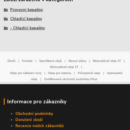
Provozní kapaliny
Chladící kapaliny
- Chladící kapaliny
Domů
|
Kontakt
|
Specifikace olejů
|
Mazací plány
|
Motocyklové oleje 4T
|
Motocyklové oleje 2T
|
Oleje pro nákladní vozy
|
Oleje pro traktory
|
Průmyslové oleje
|
Hydraulické
oleje
|
Certifikované obchodní podmínky dTest
Informace pro zákazníky
Obchodní podmínky
Doručení zboží
Recenze našich zákazníků