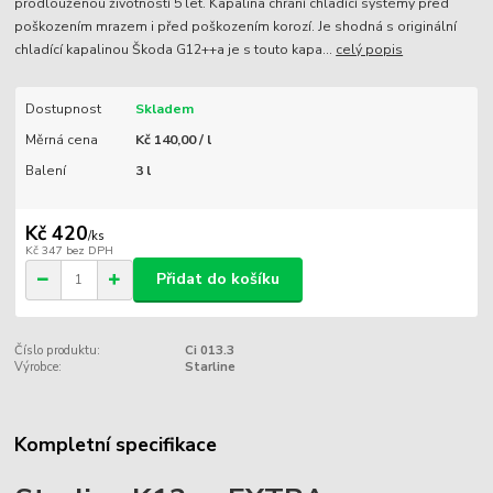
prodlouženou životností 5 let. Kapalina chrání chladící systémy před
poškozením mrazem i před poškozením korozí. Je shodná s originální
chladící kapalinou Škoda G12++a je s touto kapa...
celý popis
Dostupnost
Skladem
Měrná cena
Kč 140,00 / l
Balení
3 l
Kč 420
/
ks
Kč 347
bez DPH
Přidat do košíku
Číslo produktu:
Ci 013.3
Výrobce:
Starline
Kompletní specifikace