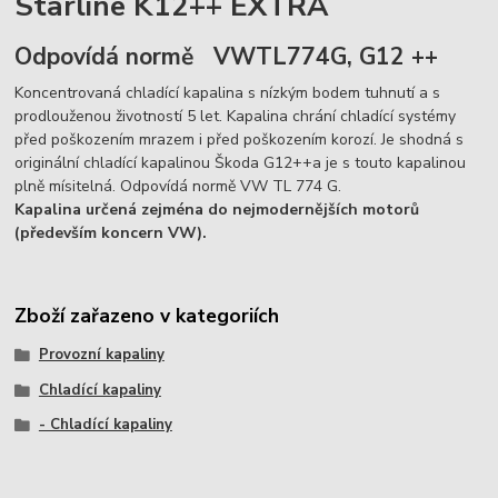
Starline K12++ EXTRA
Odpovídá normě VWTL774G, G12 ++
Koncentrovaná chladící kapalina s nízkým bodem tuhnutí a s
prodlouženou životností 5 let. Kapalina chrání chladící systémy
před poškozením mrazem i před poškozením korozí. Je shodná s
originální chladící kapalinou Škoda G12++a je s touto kapalinou
plně mísitelná. Odpovídá normě VW TL 774 G.
Kapalina určená zejména do nejmodernějších motorů
(především koncern VW).
Zboží zařazeno v kategoriích
Provozní kapaliny
Chladící kapaliny
- Chladící kapaliny