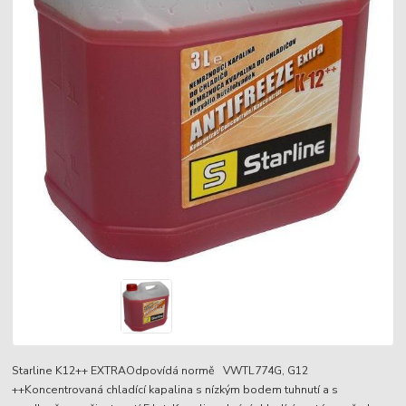
Starline K12++ EXTRAOdpovídá normě VWTL774G, G12
++Koncentrovaná chladící kapalina s nízkým bodem tuhnutí a s