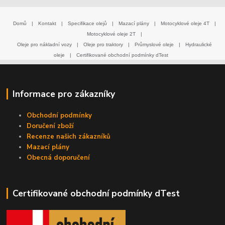
Domů
|
Kontakt
|
Specifikace olejů
|
Mazací plány
|
Motocyklové oleje 4T
|
Motocyklové oleje 2T
|
Oleje pro nákladní vozy
|
Oleje pro traktory
|
Průmyslové oleje
|
Hydraulické
oleje
|
Certifikované obchodní podmínky dTest
Informace pro zákazníky
Obchodní podmínky
Doručení zboží
Recenze našich zákazníků
Mazací plány
Obecná doporučení
Certifikované obchodní podmínky dTest