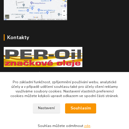
Kontakty
Telefon pro technické dotazy: 775 113 255
Pro základní funkčnost, zpříjemnění používání webu, analytické
Telefon do našeho obchodu : 774 993 479
účely a v případě udělení souhlasu také pro účely cílení reklamy
využíváme soubory cookies. Nastavení vlastních preferencí
cookies můžete kdykoli upravit odkazem ve spodní části stránek.
info@znackoveoleje.cz
Souhlasím
Nastavení
Souhlas můžete odmítnout
zde
.