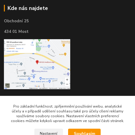
Kde nás najdete
Obchodní 25
434 01 Most
Kontakty
Pro základní funkčnost, zpříjemnění používání webu, analytické
účely a v případě udělení souhlasu také pro účely cílení reklamy
využíváme soubory cookies. Nastavení vlastních preferencí
cookies můžete kdykoli upravit odkazem ve spodní části stránek.
Souhlasím
Nastavení