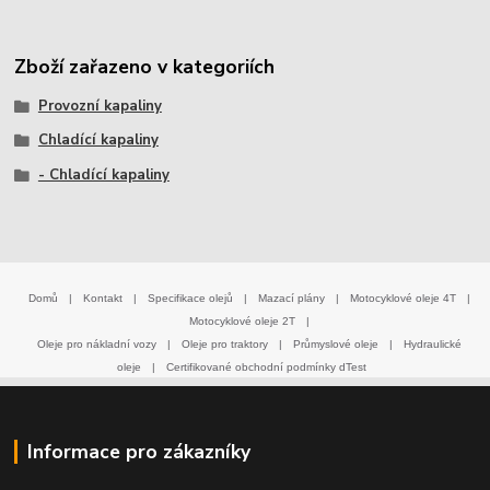
Zboží zařazeno v kategoriích
Provozní kapaliny
Chladící kapaliny
- Chladící kapaliny
Domů
|
Kontakt
|
Specifikace olejů
|
Mazací plány
|
Motocyklové oleje 4T
|
Motocyklové oleje 2T
|
Oleje pro nákladní vozy
|
Oleje pro traktory
|
Průmyslové oleje
|
Hydraulické
oleje
|
Certifikované obchodní podmínky dTest
Informace pro zákazníky