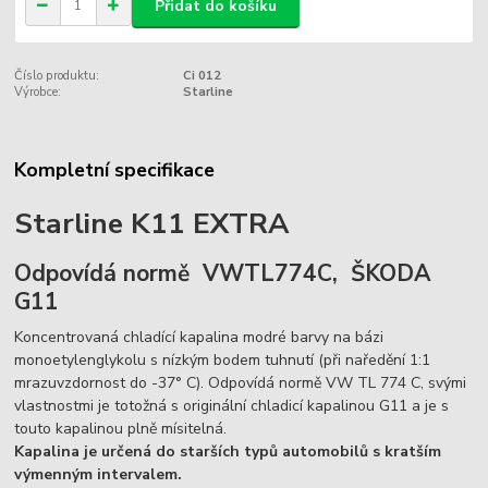
Přidat do košíku
Číslo produktu:
Ci 012
Výrobce:
Starline
Kompletní specifikace
Starline K11 EXTRA
Odpovídá normě VWTL774C, ŠKODA
G11
Koncentrovaná chladící kapalina modré barvy na bázi
monoetylenglykolu s nízkým bodem tuhnutí (při naředění 1:1
mrazuvzdornost do -37° C). Odpovídá normě VW TL 774 C, svými
vlastnostmi je totožná s originální chladicí kapalinou G11 a je s
touto kapalinou plně mísitelná.
Kapalina je určená do starších typů automobilů s kratším
výmenným intervalem.