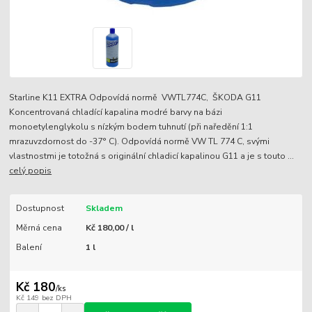
Starline K11 EXTRA Odpovídá normě VWTL774C, ŠKODA G11
Koncentrovaná chladící kapalina modré barvy na bázi
monoetylenglykolu s nízkým bodem tuhnutí (při naředění 1:1
mrazuvzdornost do -37° C). Odpovídá normě VW TL 774 C, svými
vlastnostmi je totožná s originální chladicí kapalinou G11 a je s touto ...
celý popis
Dostupnost
Skladem
Měrná cena
Kč 180,00 / l
Balení
1 l
Kč 180
/
ks
Kč 149
bez DPH