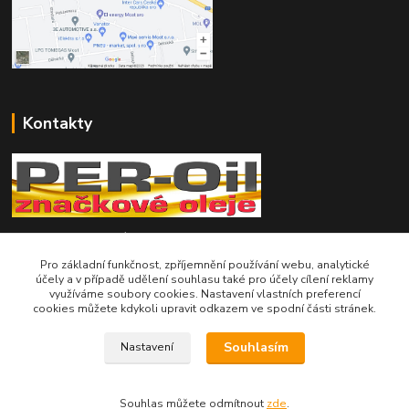
Kontakty
Telefon pro technické dotazy: 775 113 255
Pro základní funkčnost, zpříjemnění používání webu, analytické
Telefon do našeho obchodu : 774 993 479
účely a v případě udělení souhlasu také pro účely cílení reklamy
využíváme soubory cookies. Nastavení vlastních preferencí
cookies můžete kdykoli upravit odkazem ve spodní části stránek.
info@znackoveoleje.cz
Souhlasím
Nastavení
Souhlas můžete odmítnout
zde
.