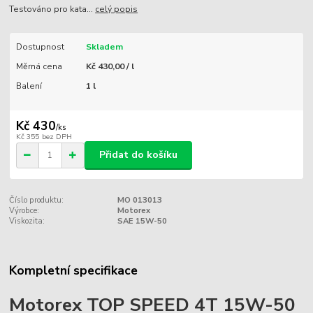
Testováno pro kata...
celý popis
Dostupnost
Skladem
Měrná cena
Kč 430,00 / l
Balení
1 l
Kč 430
/
ks
Kč 355
bez DPH
Přidat do košíku
Číslo produktu:
MO 013013
Výrobce:
Motorex
Viskozita:
SAE 15W-50
Kompletní specifikace
Motorex TOP SPEED 4T 15W-50