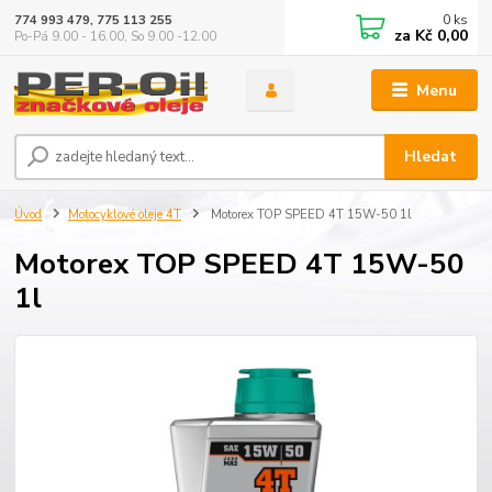
0
ks
774 993 479, 775 113 255
za
Kč 0,00
Po-Pá 9.00 - 16.00, So 9.00 -12.00
Menu
Hledat
Úvod
Motocyklové oleje 4T
Motorex TOP SPEED 4T 15W-50 1l
Motorex TOP SPEED 4T 15W-50
1l