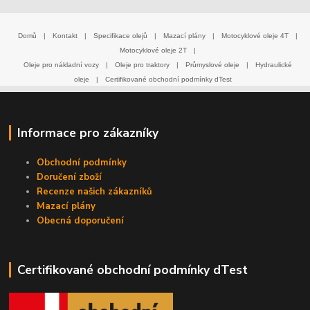
Domů
|
Kontakt
|
Specifikace olejů
|
Mazací plány
|
Motocyklové oleje 4T
|
Motocyklové oleje 2T
|
Oleje pro nákladní vozy
|
Oleje pro traktory
|
Průmyslové oleje
|
Hydraulické
oleje
|
Certifikované obchodní podmínky dTest
Informace pro zákazníky
Obchodní podmínky
Doručení zboží
Recenze našich zákazníků
Mazací plány
Obecná doporučení
Certifikované obchodní podmínky dTest