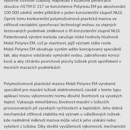
výborné střihové stability. Například v kuželové penetrační
zkoušce ASTM D 217 se konzistence Polyrexu EM po absolvování
100 000 zdvihů změní přibližně o jeden konzistenční stupeň NLGI.
Oproti tomu konkurenční polymočovinová plastická maziva se
střihově nestabilní zpevňovací technologií mohou za stejných
testovaných podmínek změknout o tři konzistenční stupně NLGI.
Patentovaná výrobní metoda zaručuje nízké hodnoty hlučnosti
Mobil Polyrex EM, což je vlastnost, jejíž význam stále roste.
Mobil Polyrex EM obsahuje systém aditiv koncipovaný speciálně
tak, aby mazivo odolávalo vymývání vodou, zabraňovalo korozi
kovů a aby chránilo povrchové plochy ložisek proti opotřebení v
mezních mazacích podmínkách.
Polymočovinové plastické mazivo Mobil Polyrex EM vyrobené
speciálně pro mazání ložisek elektromotorů zavádí v tomto typu
aplikací novou výkonnostní normu dlouhé životnosti za vysokých
teplot. Vykazuje mimořádnou životnost mazání v ložiscích
provozovaných při vysokých rychlostech a teplotách. Jeho dobrá
mechanická střihová stabilita má význam u válečkových ložisek,
kde nadměrné měknutí maziva může vést k jeho unikání nebo
vytečení z ložiska. Díky skvělé vyváženosti výkonnosti, mechanické