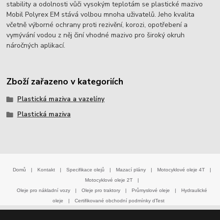
stability a odolnosti vůči vysokým teplotám se plastické mazivo
Mobil Polyrex EM stává volbou mnoha uživatelů. Jeho kvalita
včetně výborné ochrany proti rezivění, korozi, opotřebení a
vymývání vodou z něj činí vhodné mazivo pro široký okruh
náročných aplikací.
Zboží zařazeno v kategoriích
Plastická maziva a vazelíny
Plastická maziva
Domů
|
Kontakt
|
Specifikace olejů
|
Mazací plány
|
Motocyklové oleje 4T
|
Motocyklové oleje 2T
|
Oleje pro nákladní vozy
|
Oleje pro traktory
|
Průmyslové oleje
|
Hydraulické
oleje
|
Certifikované obchodní podmínky dTest