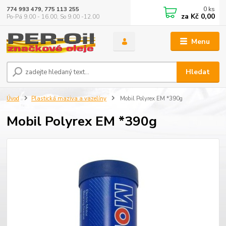
0
ks
774 993 479, 775 113 255
za
Kč 0,00
Po-Pá 9.00 - 16.00, So 9.00 -12.00
Menu
Hledat
Úvod
Plastická maziva a vazelíny
Mobil Polyrex EM *390g
Mobil Polyrex EM *390g