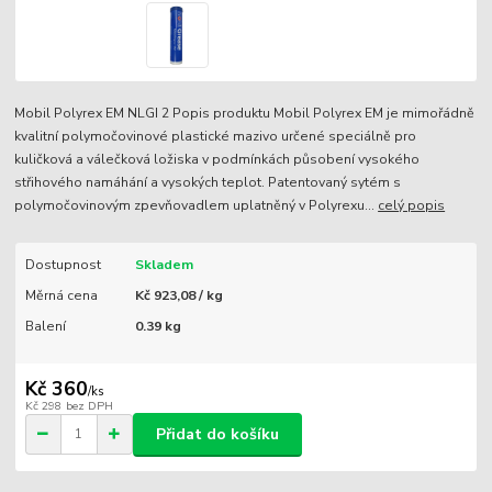
Mobil Polyrex EM NLGI 2 Popis produktu Mobil Polyrex EM je mimořádně
kvalitní polymočovinové plastické mazivo určené speciálně pro
kuličková a válečková ložiska v podmínkách působení vysokého
střihového namáhání a vysokých teplot. Patentovaný sytém s
polymočovinovým zpevňovadlem uplatněný v Polyrexu...
celý popis
Dostupnost
Skladem
Měrná cena
Kč 923,08 / kg
Balení
0.39 kg
Kč 360
/
ks
Kč 298
bez DPH
Přidat do košíku