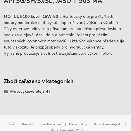
API SG/SH/SJ/SL, JASO T 903 MA
MOTUL 5100 Ester 15W-50 :
Syntetický olej pro čtyřtaktní
motory moderních motocyklů, doporučovaný většinou výrobců.
Díky esterové aditivaci a přísadám pro společnou převodovku a
spojku v olejové lázni jde o o optimální řešení pro většinu
současných výkonných motocyklů, u kterých výrobce předepisuje
tuto viskozitu. Je přizpůsobený pro hydraulické ventily.
Výrazně prodlužuje životnost a zajišťuje plný výkon motoru.
Zboží zařazeno v kategoriích
Motocyklové oleje 4T
Domů
|
Kontakt
|
Specifikace olejů
|
Mazací plány
|
Motocyklové oleje 4T
|
Motocyklové oleje 2T
|