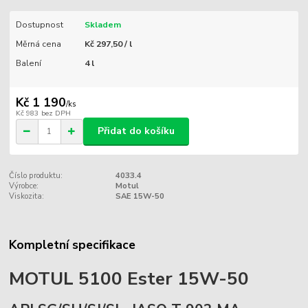
Dostupnost
Skladem
Měrná cena
Kč 297,50 / l
Balení
4 l
Kč 1 190
/
ks
Kč 983
bez DPH
Přidat do košíku
Číslo produktu:
4033.4
Výrobce:
Motul
Viskozita:
SAE 15W-50
Kompletní specifikace
MOTUL 5100 Ester 15W-50