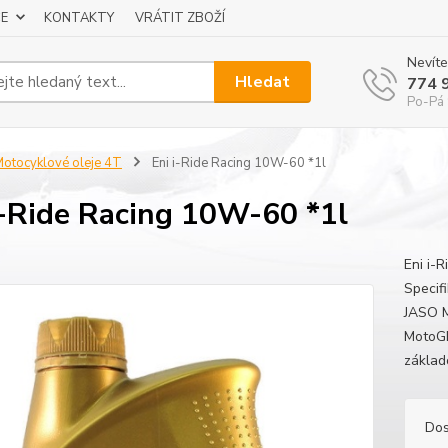
E
KONTAKTY
VRÁTIT ZBOŽÍ
Nevíte
Hledat
774 
Po-Pá 
otocyklové oleje 4T
Eni i-Ride Racing 10W-60 *1l
i-Ride Racing 10W-60 *1l
Eni i-
Specif
JASO M
MotoGP
základo
Dos