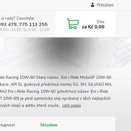
Přihlášení
 si rady? Zavolejte.
0
ks
993 479, 775 113 255
za
Kč 0,00
9.00 - 16.00, So 9.00 -12.00
Ride Racing 10W-60 Starý název : Eni i-Ride MotoGP 10W-60
ikace: API SL (pokrývá předchozí normy SG, SH, SJ) JASO MA,
A2 Eni i-Ride Racing 10W-60 (předchozí název: Eni i-Ride
 10W-60) je plně syntetický olej vyrobený z těch nejlepších
vých olejů a aditiv, které souča...
celý popis
tupnost
Skladem