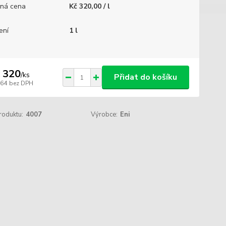
ná cena
Kč 320,00 / l
ení
1 l
 320
/
ks
Přidat do košíku
264
bez DPH
roduktu:
4007
Výrobce:
Eni