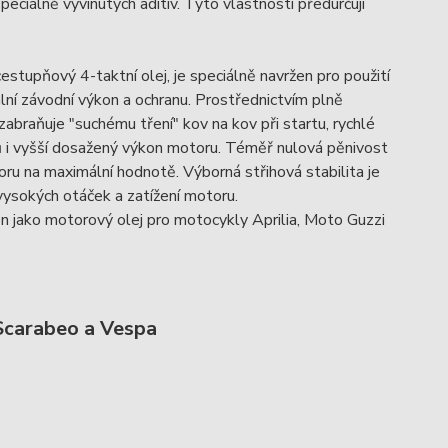
peciálně vyvinutých aditiv. Tyto vlastnosti předurčují
stupňový 4-taktní olej, je speciálně navržen pro použití
ní závodní výkon a ochranu. Prostřednictvím plně
abraňuje "suchému tření" kov na kov při startu, rychlé
dů i vyšší dosažený výkon motoru. Téměř nulová pěnivost
ru na maximální hodnotě. Výborná střihová stabilita je
 vysokých otáček a zatížení motoru.
n jako motorový olej pro motocykly Aprilia, Moto Guzzi
 Scarabeo a Vespa