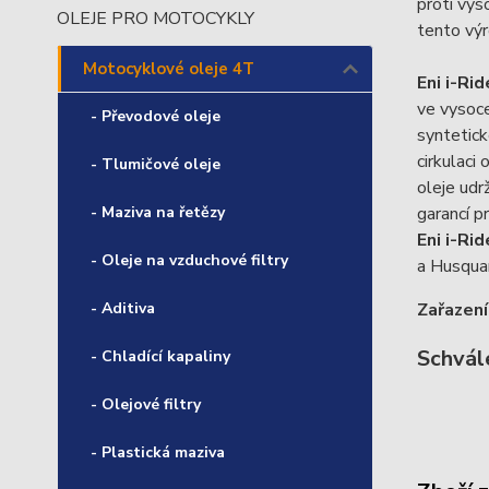
proti vys
OLEJE PRO MOTOCYKLY
tento výr
Motocyklové oleje 4T
Eni i-Ri
ve vysoce
- Převodové oleje
syntetick
cirkulaci
- Tlumičové oleje
oleje udr
- Maziva na řetězy
garancí p
Eni i-Ri
- Oleje na vzduchové filtry
a Husqua
- Aditiva
Zařazení
Schvále
- Chladící kapaliny
- Olejové filtry
- Plastická maziva