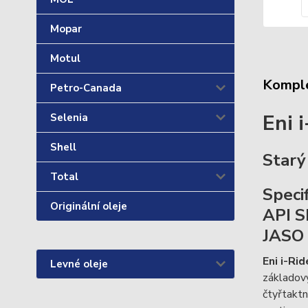
Mopar
Motul
Komple
Petro-Canada
Eni 
Selenia
Shell
Starý
Total
Specif
Originální oleje
API S
JASO
Eni i-Ri
Levné oleje
základový
čtyřtaktn