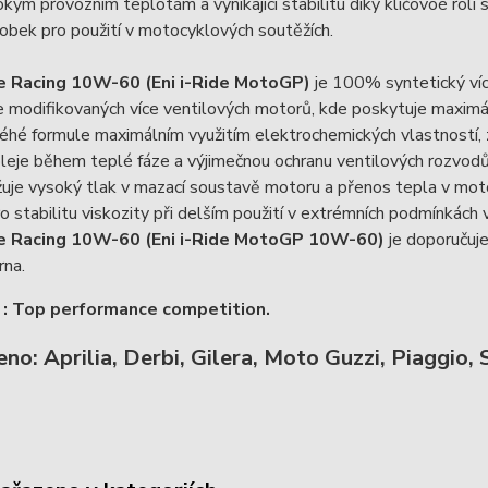
okým provozním teplotám a vynikající stabilitu díky klíčovoé roli s
obek pro použití v motocyklových soutěžích.
de Racing 10W-60 (Eni i-Ride MotoGP)
je 100% syntetický více
 modifikovaných více ventilových motorů, kde poskytuje maximál
éhé formule maximálním využitím elektrochemických vlastností, z
 oleje během teplé fáze a výjimečnou ochranu ventilových rozvo
žuje vysoký tlak v mazací soustavě motoru a přenos tepla v moto
ro stabilitu viskozity při delším použití v extrémních podmínkách
de Racing 10W-60 (Eni i-Ride MotoGP 10W-60)
je doporučuje
rna.
 : Top performance competition.
no: Aprilia, Derbi, Gilera, Moto Guzzi, Piaggio,