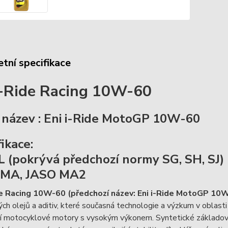
tní specifikace
i-Ride Racing 10W-60
 název :
Eni i-Ride MotoGP 10W-60
ikace:
L (pokrývá předchozí normy SG, SH, SJ)
 MA, JASO MA2
de Racing 10W-60 (předchozí název: Eni i-Ride MotoGP 10
ch olejů a aditiv, které současná technologie a výzkum v oblasti
í motocyklové motory s vysokým výkonem. Syntetické základové ol