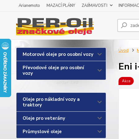
Arianemoto
MAZACÍ PLÁNY
ZAJÍMAVOSTI
INFORMAC
Úvod
M
Motorové oleje pro osobní vozy
Eni 
Převodové oleje pro osobní
vozy
Akce
Oleje pro nákladní vozy a
traktory
Oleje pro veterány
Průmyslové oleje