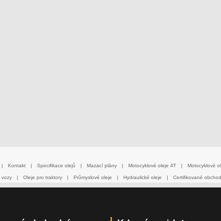
|
Kontakt
|
Specifikace olejů
|
Mazací plány
|
Motocyklové oleje 4T
|
Motocyklové ol
 vozy
|
Oleje pro traktory
|
Průmyslové oleje
|
Hydraulické oleje
|
Certifikované obcho