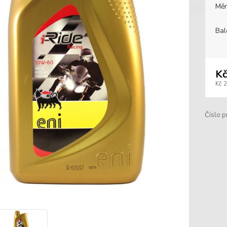
Měr
Bal
Kč
Kč 
Číslo p