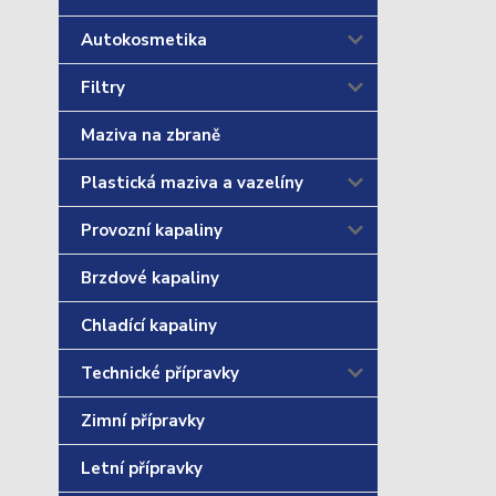
Autokosmetika
Filtry
Maziva na zbraně
Plastická maziva a vazelíny
Provozní kapaliny
Brzdové kapaliny
Chladící kapaliny
Technické přípravky
Zimní přípravky
Letní přípravky