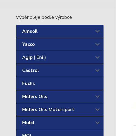
Výběr oleje podle výrobce
Amsoil
Yacco
Agip ( Eni )
Castrol
Fuchs
Millers Oils
Millers Oils Motorsport
Mobil
MOL