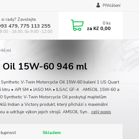
Přihlášení
 si rady? Zavolejte.
0
ks
993 479, 775 113 255
za
Kč 0,00
9.00 - 16.00, So 9.00 -12.00
946 ml
e Oil 15W-60 946 ml
 Synthetic V-Twin Motorcycle Oil 15W-60 balení 1 US Quart
6 litru • API SM • JASO MA • ILSAC GF-4 AMSOIL 15W-60 a
 Synthetic V-Twin Motorcycle Oil poskytují majitelům
klů Indian a Victory produkt, který přichází s maximální
ou a udržuje výkon jejich strojů. AMSOIL Syn...
celý popis
tupnost
Skladem