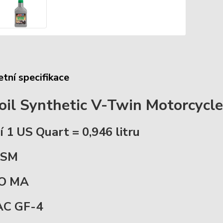
tní specifikace
il Synthetic V-Twin Motorcycl
í 1 US Quart = 0,946 litru
 SM
SO MA
AC GF-4