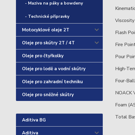
- Maziva na páky a bowdeny
Kinemati
- Technické přípravky
Viscosit
Motocyklové oleje 2T
Flash Po
Oleje pro skútry 2T / 4T
Fire Poi
Oleje pro čtyřkolky
Pour Poi
High-Tem
Oleje pro lodě a vodní skútry
Four-Bal
Oleje pro zahradní techniku
NOACK Vo
Oleje pro sněžné skútry
Foam (AS
Total B
Aditiva BG
Aditiva