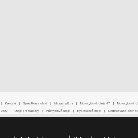
|
Kontakt
|
Specifikace olejů
|
Mazací plány
|
Motocyklové oleje 4T
|
Motocyklové ol
 vozy
|
Oleje pro traktory
|
Průmyslové oleje
|
Hydraulické oleje
|
Certifikované obcho