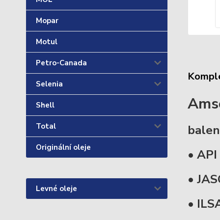
Mopar
Motul
Petro-Canada
Komple
Selenia
Amso
Shell
Total
balen
Originální oleje
• API
• JA
Levné oleje
• ILS