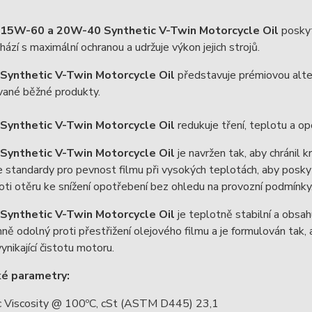
15W-60 a 20W-40 Synthetic V-Twin Motorcycle Oil
posky
chází s maximální ochranou a udržuje výkon jejich strojů.
Synthetic V-Twin Motorcycle Oil
představuje prémiovou altern
vané běžné produkty.
Synthetic V-Twin Motorcycle Oil
redukuje tření, teplotu a op
Synthetic V-Twin Motorcycle Oil
je navržen tak, aby chránil k
 standardy pro pevnost filmu při vysokých teplotách, aby poskyt
roti otěru ke snížení opotřebení bez ohledu na provozní podmínky
Synthetic V-Twin Motorcycle Oil
je teplotně stabilní a obsah
ně odolný proti přestřižení olejového filmu a je formulován tak,
ynikající čistotu motoru.
ké parametry:
c Viscosity @ 100ºC, cSt (ASTM D445) 23,1