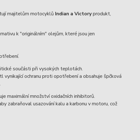
tují majitelům motocyklů
Indian a Victory
produkt,
ativu k "originálním" olejům, které jsou jen
otřebení.
ritické součásti při vysokých teplotách.
l vynikající ochranu proti opotřebení a obsahuje špčková
.
uje maximální množství oxidačních inhibitorů.
 aby zabraňoval usazování kalu a karbonu v motoru, což