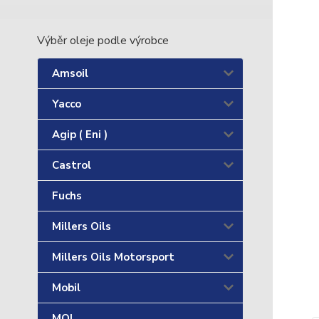
Výběr oleje podle výrobce
Amsoil
Yacco
Agip ( Eni )
Castrol
Fuchs
Millers Oils
Millers Oils Motorsport
Mobil
MOL