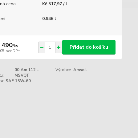
ná cena
Kč 517,97 / l
ení
0.946 l
 490
/
ks
Přidat do košíku
405
bez DPH
00 Am 112 -
Výrobce:
Amsoil
u:
MSVQT
ta:
SAE 15W-60