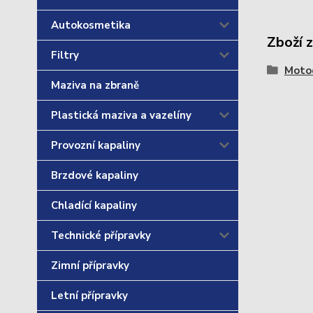
Autokosmetika
Zboží 
Filtry
Motoc
Maziva na zbraně
Plastická maziva a vazelíny
Provozní kapaliny
Brzdové kapaliny
Chladící kapaliny
Technické přípravky
Zimní přípravky
Letní přípravky