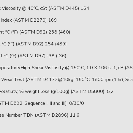
c Viscosity @ 40ºC, cSt (ASTM D445) 164
y Index (ASTM D2270) 169
int ºC (ºF) (ASTM D92) 238 (460)
nt ºC (ºF) (ASTM D92) 254 (489)
nt ºC (ºF) (ASTM D97) -38 (-36)
perature/High-Shear Viscosity @ 150ºC, 1.0 X 106 s.-1, cP (
l Wear Test (ASTM D4172@40kgf.150°C, 1800 rpm,1 hr), Sca
latility, % weight loss (g/100g) (ASTM D5800) 5,2
TM D892, Sequence I, II and III) 0/30/0
ase Number TBN (ASTM D2896) 11,6