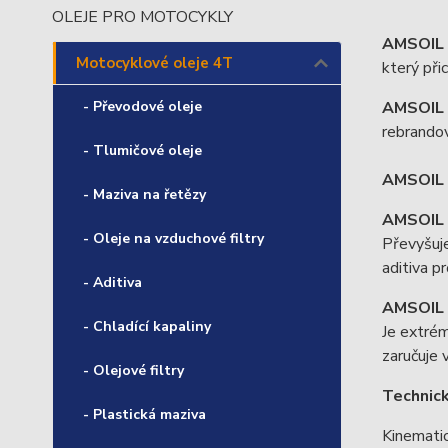
OLEJE PRO MOTOCYKLY
AMSOIL 
Motocyklové oleje 4T
který při
- Převodové oleje
AMSOIL 
rebrando
- Tlumičové oleje
AMSOIL 
- Maziva na řetězy
AMSOIL 
- Oleje na vzduchové filtry
Převyšuje
aditiva p
- Aditiva
AMSOIL 
- Chladící kapaliny
Je extrém
zaručuje v
- Olejové filtry
Technic
- Plastická maziva
Kinemati