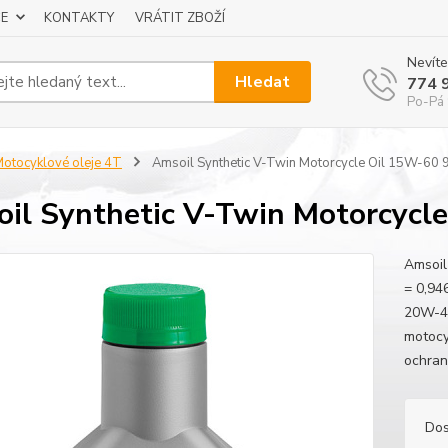
E
KONTAKTY
VRÁTIT ZBOŽÍ
Nevíte
Hledat
774 
Po-Pá 
otocyklové oleje 4T
Amsoil Synthetic V-Twin Motorcycle Oil 15W-60 
il Synthetic V-Twin Motorcycl
Amsoil
= 0,94
20W-40
motocy
ochran
Dos