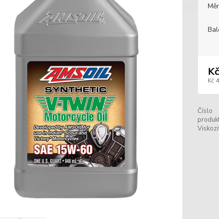
Měr
Bal
Kč
Kč 
Číslo
produkt
Viskozi